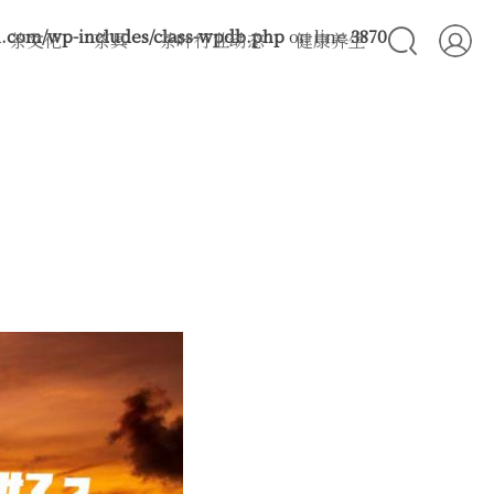
com/wp-includes/class-wpdb.php
on line
3870
茶文化
茶具
茶叶行业动态
健康养生