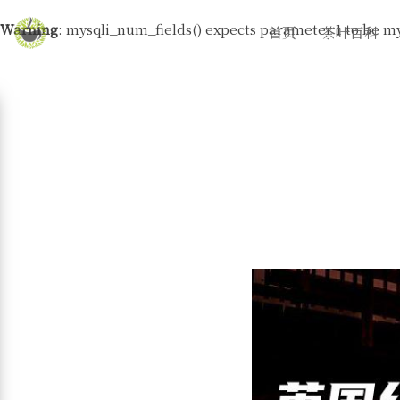
Warning
: mysqli_num_fields() expects parameter 1 to be my
首页
茶叶百科