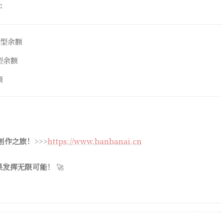
：
模型余额
模型余额
额
 创作之旅！
>>>
https://www.banbanai.cn
果发挥无限可能！
🚀