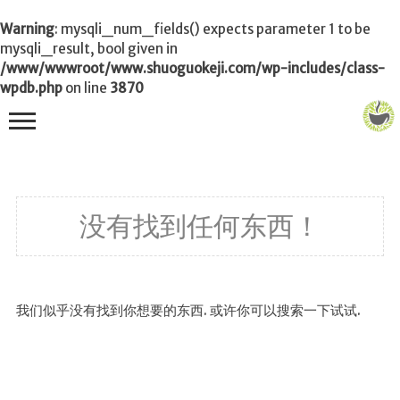
Warning
: mysqli_num_fields() expects parameter 1 to be
mysqli_result, bool given in
/www/wwwroot/www.shuoguokeji.com/wp-includes/class-
wpdb.php
on line
3870
首页
没有找到任何东西！
茶叶百科
冲茶
功夫茶
我们似乎没有找到你想要的东西. 或许你可以搜索一下试试.
品茶
泡茶
茶品
饮茶技巧