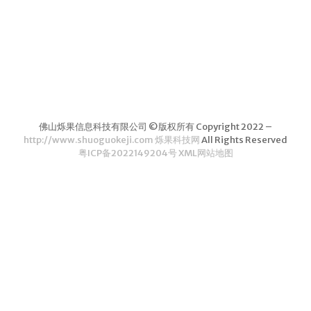
茶叶品种和
类别
花茶
茗茶
药茶
佛山烁果信息科技有限公司 ©版权所有 Copyright 2022 –
茶叶生产和
http://www.shuoguokeji.com 烁果科技网
All Rights Reserved
粤ICP备2022149204号
XML网站地图
制作
擂茶
茶包和袋泡茶
茶叶定制
茶叶饮品
茶叶配送
茶叶健康价
值和功效