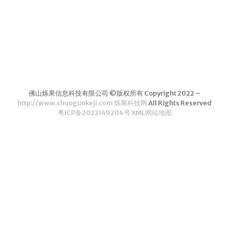
茶叶品种和
类别
花茶
茗茶
药茶
佛山烁果信息科技有限公司 ©版权所有 Copyright 2022 –
茶叶生产和
http://www.shuoguokeji.com 烁果科技网
All Rights Reserved
粤ICP备2022149204号
XML网站地图
制作
擂茶
茶包和袋泡茶
茶叶定制
茶叶饮品
茶叶配送
茶叶健康价
值和功效