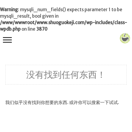
Warning
: mysqli_num_fields() expects parameter 1 to be
mysqli_result, bool given in
/www/wwwroot/www.shuoguokeji.com/wp-includes/class-
wpdb.php
on line
3870
首页
没有找到任何东西！
茶叶百科
冲茶
功夫茶
我们似乎没有找到你想要的东西. 或许你可以搜索一下试试.
品茶
泡茶
茶品
饮茶技巧