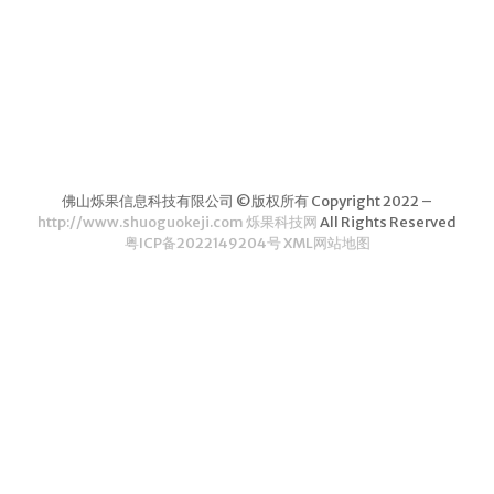
茶叶品种和
类别
花茶
茗茶
药茶
佛山烁果信息科技有限公司 ©版权所有 Copyright 2022 –
茶叶生产和
http://www.shuoguokeji.com 烁果科技网
All Rights Reserved
粤ICP备2022149204号
XML网站地图
制作
擂茶
茶包和袋泡茶
茶叶定制
茶叶饮品
茶叶配送
茶叶健康价
值和功效