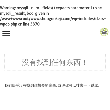
Warning
: mysqli_num_fields() expects parameter 1 to be
mysqli_result, bool given in
/www/wwwroot/www.shuoguokeji.com/wp-includes/class-
wpdb.php
on line
3870
首页
没有找到任何东西！
茶叶百科
冲茶
功夫茶
我们似乎没有找到你想要的东西. 或许你可以搜索一下试试.
品茶
泡茶
茶品
饮茶技巧