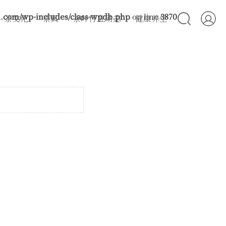
com/wp-includes/class-wpdb.php
on line
3870
茶文化
茶具
茶叶行业动态
健康养生