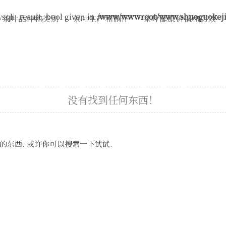
sqli_result, bool given in
/www/wwwroot/www.shuoguokeji.
茶叶品种和类别
茶叶生产和制作
茶叶健康价值和功效
没有找到任何东西！
的东西. 或许你可以搜索一下试试.