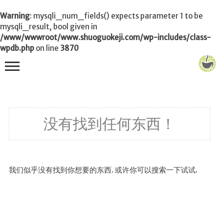
Warning
: mysqli_num_fields() expects parameter 1 to be
mysqli_result, bool given in
/www/wwwroot/www.shuoguokeji.com/wp-includes/class-
wpdb.php
on line
3870
首页
没有找到任何东西！
茶叶百科
冲茶
功夫茶
我们似乎没有找到你想要的东西. 或许你可以搜索一下试试.
品茶
泡茶
茶品
饮茶技巧