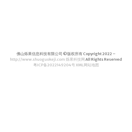
茶叶品种和
类别
花茶
茗茶
药茶
佛山烁果信息科技有限公司 ©版权所有 Copyright 2022 –
茶叶生产和
http://www.shuoguokeji.com 烁果科技网
All Rights Reserved
粤ICP备2022149204号
XML网站地图
制作
擂茶
茶包和袋泡茶
茶叶定制
茶叶饮品
茶叶配送
茶叶健康价
值和功效