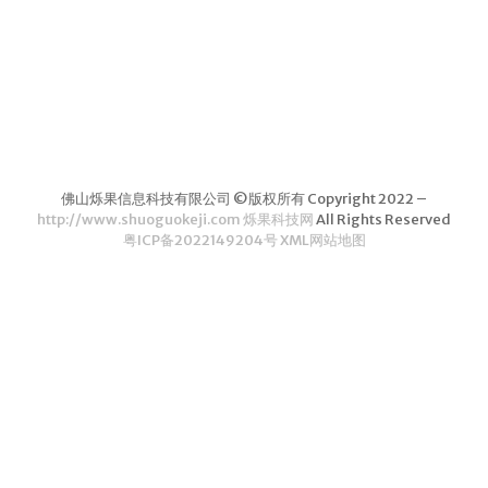
茶叶品种和
类别
花茶
茗茶
药茶
佛山烁果信息科技有限公司 ©版权所有 Copyright 2022 –
茶叶生产和
http://www.shuoguokeji.com 烁果科技网
All Rights Reserved
粤ICP备2022149204号
XML网站地图
制作
擂茶
茶包和袋泡茶
茶叶定制
茶叶饮品
茶叶配送
茶叶健康价
值和功效