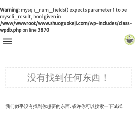
Warning
: mysqli_num_fields() expects parameter 1 to be
mysqli_result, bool given in
/www/wwwroot/www.shuoguokeji.com/wp-includes/class-
wpdb.php
on line
3870
首页
没有找到任何东西！
茶叶百科
冲茶
功夫茶
我们似乎没有找到你想要的东西. 或许你可以搜索一下试试.
品茶
泡茶
茶品
饮茶技巧