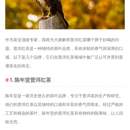
茶叶品种和
类别
花茶
茗茶
作为茶业顶级专家，我将为大家解答普洱红茶哪个牌子好喝的问
药茶
题。普洱红茶是一种独特的茶叶品类，具有浓郁的香气和深厚的口
感。以下是几个品牌，它们在普洱红茶领域中被广泛认可并受到普
茶叶生产和
制作
通茶友的肯定。
擂茶
1. 陈年堂普洱红茶
茶包和袋泡茶
茶叶定制
陈年堂是一家历史悠久的茶叶品牌，专注于普洱茶的生产和研究。
茶叶饮品
他们的普洱红茶以其独特的口感和丰富的香气而闻名。经过严格的
茶叶配送
工艺和精选的茶叶，陈年堂的普洱红茶具有独特的陈香味，让人回
味无穷。
茶叶健康价
值和功效