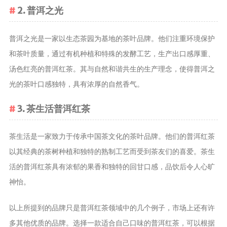
2. 普洱之光
养生茶
减肥茶
普洱之光是一家以生态茶园为基地的茶叶品牌。他们注重环境保护
功能茶
和茶叶质量，通过有机种植和特殊的发酵工艺，生产出口感厚重、
汤色红亮的普洱红茶。其与自然和谐共生的生产理念，使得普洱之
茶文化
光的茶叶口感独特，具有浓厚的自然香气。
茶叶历史
茶叶品鉴
3. 茶生活普洱红茶
茶叶收藏
茶叶教育
茶生活是一家致力于传承中国茶文化的茶叶品牌。他们的普洱红茶
茶叶鉴赏
以其经典的茶树种植和独特的熟制工艺而受到茶友们的喜爱。茶生
茶艺
活的普洱红茶具有浓郁的果香和独特的回甘口感，品饮后令人心旷
茶道
神怡。
茶具
以上所提到的品牌只是普洱红茶领域中的几个例子，市场上还有许
茶器
多其他优质的品牌。选择一款适合自己口味的普洱红茶，可以根据