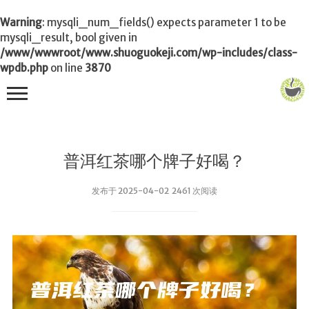
Warning
: mysqli_num_fields() expects parameter 1 to be
mysqli_result, bool given in
/www/wwwroot/www.shuoguokeji.com/wp-includes/class-
wpdb.php
on line
3870
首页
普洱红茶哪个牌子好喝？
茶叶百科
发布于 2025-04-02 2461 次阅读
冲茶
功夫茶
品茶
泡茶
茶品
饮茶技巧