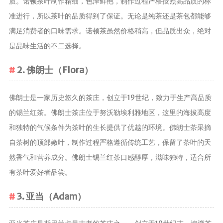
质。诺顿茶叶制作精细，色泽鲜艳，制作过程严格按照高品质的标
准进行，所以茶叶的品质得到了保证。无论是纯茶还是茶包都能够
养生茶
减肥茶
满足消费者的口味需求。诺顿茶虽然价格稍高，但品质出众，绝对
功能茶
是品味生活的不二选择。
茶文化
2. 佛朗士（Flora）
茶叶历史
佛朗士是一家历史悠久的茶庄，创立于19世纪，致力于生产高品质
茶叶品鉴
的锡兰红茶。佛朗士茶庄位于努沃勒埃利雅地区，这里的海拔高度
茶叶收藏
和独特的气候条件为茶叶的生长提供了优越的环境。佛朗士茶采摘
茶叶教育
自茶树的顶部嫩叶，制作过程严格遵循传统工艺，保留了茶叶的天
茶叶鉴赏
然香气和营养成分。佛朗士锡兰红茶口感醇厚，滋味独特，适合所
茶艺
有茶叶爱好者品尝。
茶道
3. 亚当（Adam）
茶具
茶器