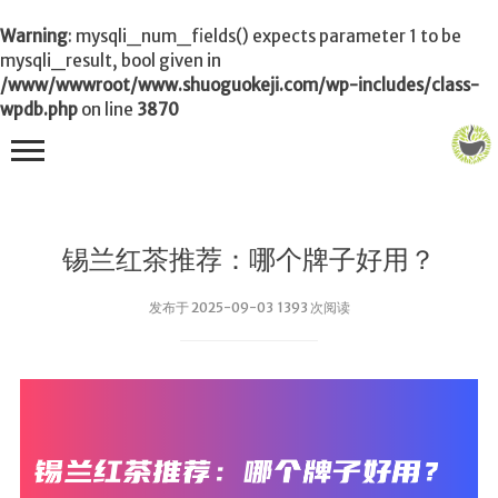
Warning
: mysqli_num_fields() expects parameter 1 to be
mysqli_result, bool given in
/www/wwwroot/www.shuoguokeji.com/wp-includes/class-
wpdb.php
on line
3870
首页
锡兰红茶推荐：哪个牌子好用？
茶叶百科
发布于 2025-09-03 1393 次阅读
冲茶
功夫茶
品茶
泡茶
茶品
饮茶技巧