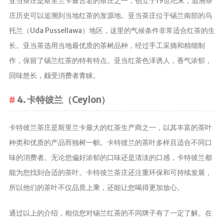
亚当茶庄是斯里兰卡最古老的茶庄之一，创立于19世纪末，追溯茶
茶宠
庄历史可以追溯到当地红茶的发源地。亚当茶庄位于锡兰南部的乌
茶叶行业动
托兰（Uda Pussellawa）地区，这里的气候条件非常适合红茶的生
态
长。亚当茶选用当地最优质的茶树品种，经过手工采摘和精细制
健康养生
作，保留了锡兰红茶的特有特点。亚当红茶色泽诱人，香气浓郁，
中药养生
回味悠长，颇受消费者青睐。
养生药汤包
4. 卡特彼兰（Ceylon）
治疗脱发
卡特彼兰茶庄是斯里兰卡最大的红茶生产商之一，以其丰富的茶叶
种类和优质的产品而独树一帜。卡特彼兰的茶叶多样且适合不同口
味的消费者。无论您偏好浓郁的口味还是清淡的口感，卡特彼兰都
能为您找到合适的茶叶。卡特彼兰茶庄还注重环保和可持续发展，
所以他们的茶叶不仅品质上乘，还能让您喝得更加放心。
通过以上的介绍，相信您对锡兰红茶的不同牌子有了一定了解。在