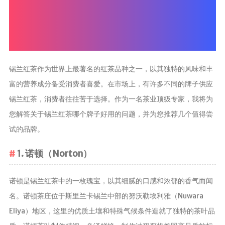
茶叶品种和
类别
花茶
茗茶
锡兰红茶作为世界上最著名的红茶品种之一，以其独特的风味和丰
药茶
富的营养成分备受消费者喜爱。在市场上，有许多不同的牌子供应
锡兰红茶，消费者往往苦于选择。作为一名茶业顶级专家，我将为
茶叶生产和
制作
您解答关于锡兰红茶哪个牌子好用的问题，并为您推荐几个值得尝
试的品牌。
擂茶
茶包和袋泡茶
1. 诺顿（Norton）
茶叶定制
茶叶饮品
诺顿是锡兰红茶中的一枚瑰宝，以其细腻的口感和浓郁的香气而闻
茶叶配送
名。诺顿茶庄位于斯里兰卡锡兰中部的努沃勒埃利雅（Nuwara
Eliya）地区，这里的优质土壤和特殊气候条件造就了独特的茶叶品
茶叶健康价
值和功效