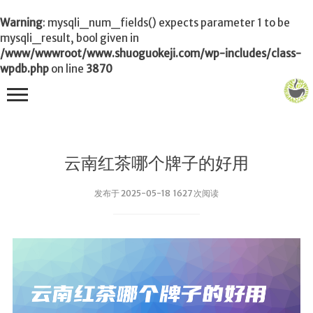
Warning
: mysqli_num_fields() expects parameter 1 to be
mysqli_result, bool given in
/www/wwwroot/www.shuoguokeji.com/wp-includes/class-
wpdb.php
on line
3870
首页
云南红茶哪个牌子的好用
茶叶百科
发布于 2025-05-18 1627 次阅读
冲茶
功夫茶
品茶
泡茶
茶品
饮茶技巧