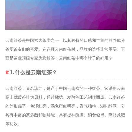
茶叶品种和
类别
花茶
茗茶
云南红茶是中国六大茶类之一，以其独特的口感和丰富的营养成分
药茶
备受茶友们的喜爱。在选择云南红茶时，品牌的选择非常重要。下
面是茶业顶级专家为您解答：云南红茶中哪个牌子的好用？
茶叶生产和
制作
1. 什么是云南红茶？
擂茶
茶包和袋泡茶
云南红茶，又名滇红，是产于中国云南省的一种红茶。它采用云南
茶叶定制
高山优质茶叶为原料，通过揉捻、发酵等工艺制作而成。云南红茶
茶叶饮品
的外形扁平，色泽红亮，汤色橙红明亮，香气独特，滋味醇厚。它
茶叶配送
具有丰富的茶多酚和咖啡碱，具有提神醒脑、消食健胃、降脂减肥
等功效。
茶叶健康价
值和功效