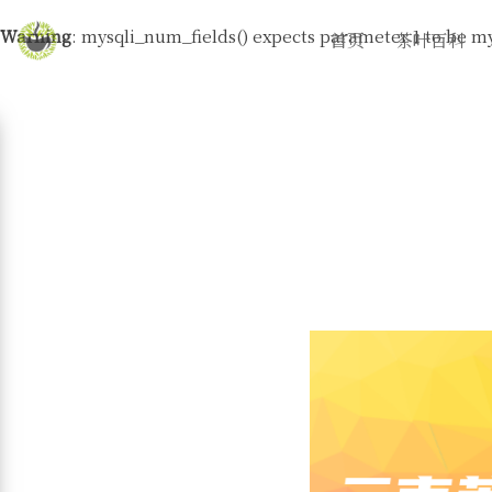
Warning
: mysqli_num_fields() expects parameter 1 to be my
首页
茶叶百科