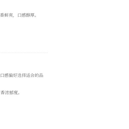
清香鲜爽，口感醇厚。
。
的口感偏好选择适合的品
花香浓郁度。