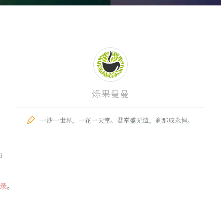
烁果曼曼
一沙一世界，一花一天堂。君掌盛无边，刹那成永恒。
G
录
。