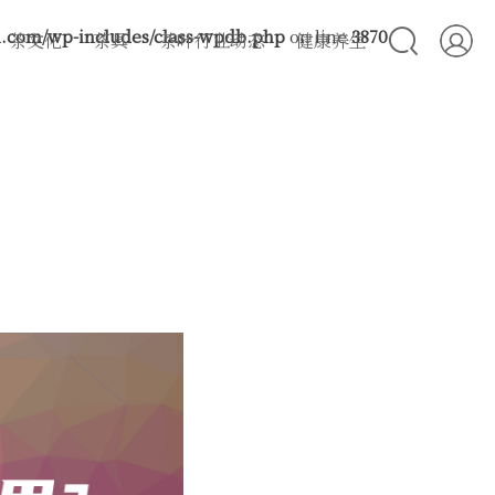
com/wp-includes/class-wpdb.php
on line
3870
茶文化
茶具
茶叶行业动态
健康养生