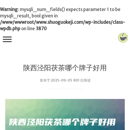
Warning
: mysqli_num_fields() expects parameter 1 to be
mysqli_result, bool given in
/www/wwwroot/www.shuoguokeji.com/wp-includes/class-
wpdb.php
on line
3870
首页
陕西泾阳茯茶哪个牌子好用
茶叶百科
发布于 2025-09-05 801 次阅读
冲茶
功夫茶
品茶
泡茶
茶品
饮茶技巧