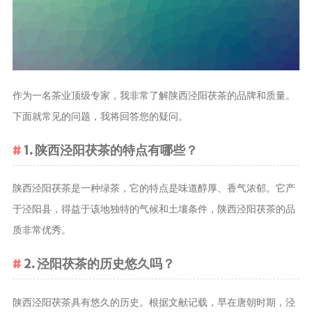
茶叶品种和
类别
花茶
茗茶
作为一名茶业顶级专家，我非常了解陕西泾阳茯茶的品牌和质量。
药茶
下面就常见的问题，我将回答您的疑问。
茶叶生产和
1. 陕西泾阳茯茶的特点有哪些？
制作
擂茶
陕西泾阳茯茶是一种绿茶，它的特点是味道醇厚、香气浓郁。它产
茶包和袋泡茶
于泾阳县，得益于该地独特的气候和土壤条件，陕西泾阳茯茶的品
茶叶定制
质非常优秀。
茶叶饮品
茶叶配送
2. 泾阳茯茶的历史悠久吗？
茶叶健康价
陕西泾阳茯茶具有悠久的历史。根据文献记载，早在唐朝时期，泾
值和功效