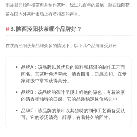
阳县就开始种植茶树并制作茶叶。经过几百年的发展，陕西泾阳茯
养生茶
茶在国内外茶叶市场上有着很高的声誉。
减肥茶
功能茶
3. 陕西泾阳茯茶哪个品牌好？
茶文化
在陕西泾阳茯茶品牌众多的情况下，以下几个品牌备受好评：
茶叶历史
茶叶品鉴
品牌A：该品牌以其优质的原料和精湛的制作工艺而
茶叶收藏
闻名。其茶叶色泽翠绿、清香四溢，口感柔和。在专
茶叶教育
家评级中常常获得高分。
茶叶鉴赏
品牌B：该品牌的茶叶呈现出鲜艳的绿色，有着浓厚
茶艺
的清香和独特的口感。它的品质稳定且价格适中。
茶道
品牌C：该品牌的茶叶以其独特的制作工艺而备受认
可。它的茶汤清亮、醇厚，有着持久的回甘。
茶具
茶器