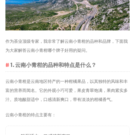
茶叶品种和
类别
花茶
茗茶
作为茶业顶级专家，我非常了解云南小青柑的品种和品牌，下面我
药茶
为大家解答云南小青柑哪个牌子好用的疑问。
茶叶生产和
1. 云南小青柑的品种和特点是什么？
制作
擂茶
云南小青柑是云南地区特产的一种柑橘果品，以其独特的风味和丰
茶包和袋泡茶
富的营养而闻名。它的外观小巧可爱，果皮青翠饱满，果肉紧实多
茶叶定制
汁。质地酸甜适中，口感清新爽口，带有淡淡的柑橘香气。
茶叶饮品
茶叶配送
云南小青柑的特点主要有：
茶叶健康价
值和功效