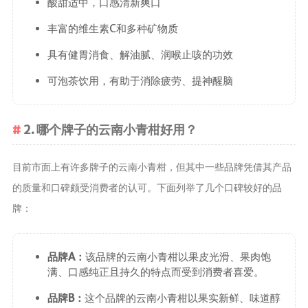
酸甜适中，口感清新爽口
养生茶
丰富的维生素C和多种矿物质
减肥茶
具有健胃消食、解油腻、润喉止咳的功效
功能茶
可泡茶饮用，有助于消除疲劳、提神醒脑
茶文化
茶叶历史
2. 哪个牌子的云南小青柑好用？
茶叶品鉴
茶叶收藏
目前市面上有许多牌子的云南小青柑，但其中一些品牌凭借其产品
茶叶教育
的质量和口碑颇受消费者的认可。下面列举了几个口碑较好的品
茶叶鉴赏
牌：
茶艺
茶道
品牌A：
该品牌的云南小青柑以果皮光滑、果肉饱
茶具
满、口感纯正且持久的特点而受到消费者喜爱。
茶器
品牌B：
这个品牌的云南小青柑以果实新鲜、味道醇