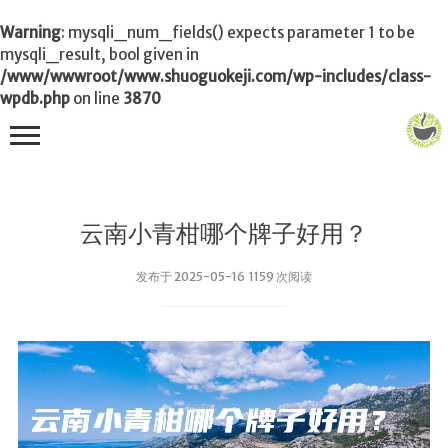
Warning
: mysqli_num_fields() expects parameter 1 to be
mysqli_result, bool given in
/www/wwwroot/www.shuoguokeji.com/wp-includes/class-
wpdb.php
on line
3870
首页
云南小青柑哪个牌子好用？
茶叶百科
发布于 2025-05-16 1159 次阅读
冲茶
功夫茶
品茶
泡茶
茶品
饮茶技巧