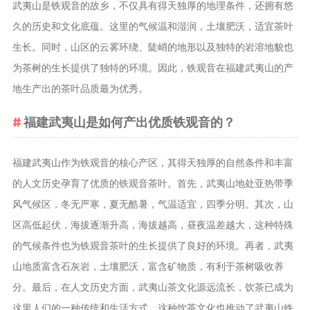
武夷山是铁观音的故乡，不仅具有得天独厚的地理条件，还拥有悠
养生茶
久的历史和文化底蕴。这里的气候温和湿润，土壤肥沃，适宜茶叶
减肥茶
生长。同时，山区的云雾环绕、陡峭的地形以及独特的岩溶地貌也
功能茶
为茶树的生长提供了独特的环境。因此，铁观音在福建武夷山的产
地生产出的茶叶品质最为优秀。
茶文化
茶叶历史
福建武夷山是如何产出优质铁观音的？
茶叶品鉴
茶叶收藏
福建武夷山作为铁观音的核心产区，其得天独厚的自然条件和丰富
茶叶教育
的人文历史孕育了优质的铁观音茶叶。首先，武夷山地处亚热带季
茶叶鉴赏
风气候区，冬无严寒，夏无酷暑，气温适宜，四季分明。其次，山
茶艺
区高低起伏，海拔逐渐升高，海拔越高，昼夜温差越大，这种特殊
茶道
的气候条件也为铁观音茶叶的生长提供了良好的环境。再者，武夷
山地质富含石灰岩，土壤肥沃，富含矿物质，有利于茶树吸收养
茶具
分。最后，在人文历史方面，武夷山茶文化源远流长，饮茶已成为
茶器
这里人们的一种传统和生活方式，这种饮茶文化也推动了武夷山铁