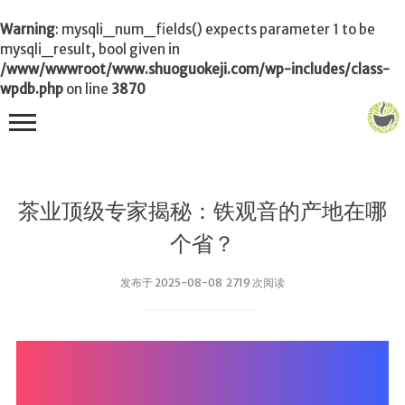
Warning
: mysqli_num_fields() expects parameter 1 to be
mysqli_result, bool given in
/www/wwwroot/www.shuoguokeji.com/wp-includes/class-
wpdb.php
on line
3870
首页
茶业顶级专家揭秘：铁观音的产地在哪
茶叶百科
个省？
冲茶
发布于 2025-08-08 2719 次阅读
功夫茶
品茶
泡茶
茶品
饮茶技巧