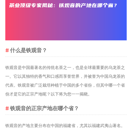
茶叶品种和
类别
花茶
茗茶
药茶
什么是铁观音？
茶叶生产和
制作
铁观音是中国最著名的传统名茶之一，也是全球最重要的乌龙茶之
一。它以其独特的香气和口感而享誉世界，并被誉为中国乌龙茶的
擂茶
代表。铁观音被广泛栽培种植于中国的多个省份，但其中哪一个省
茶包和袋泡茶
茶叶定制
份才是它的正宗产地呢？以下将为您一一揭晓。
茶叶饮品
铁观音的正宗产地在哪个省？
茶叶配送
茶叶健康价
铁观音的产地主要分布在中国的福建省，尤其以福建武夷山著名。
值和功效