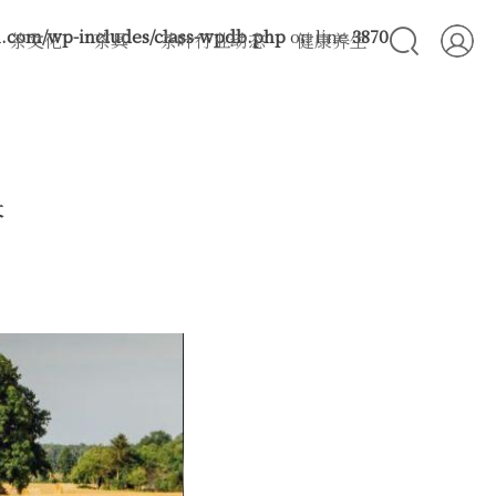
com/wp-includes/class-wpdb.php
on line
3870
茶文化
茶具
茶叶行业动态
健康养生
答