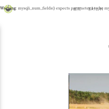
Warning
: mysqli_num_fields() expects parameter 1 to be my
首页
茶叶百科