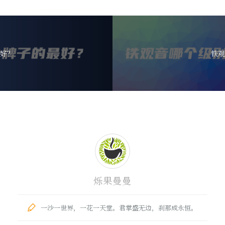
好？
铁观
烁果曼曼
一沙一世界，一花一天堂。君掌盛无边，刹那成永恒。