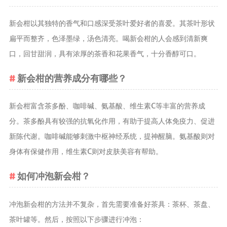
养生茶
新会柑以其独特的香气和口感深受茶叶爱好者的喜爱。其茶叶形状
减肥茶
扁平而整齐，色泽墨绿，汤色清亮。喝新会柑的人会感到清新爽
功能茶
口，回甘甜润，具有浓厚的茶香和花果香气，十分香醇可口。
茶文化
新会柑的营养成分有哪些？
茶叶历史
茶叶品鉴
新会柑富含茶多酚、咖啡碱、氨基酸、维生素C等丰富的营养成
茶叶收藏
分。茶多酚具有较强的抗氧化作用，有助于提高人体免疫力、促进
茶叶教育
新陈代谢。咖啡碱能够刺激中枢神经系统，提神醒脑。氨基酸则对
茶叶鉴赏
身体有保健作用，维生素C则对皮肤美容有帮助。
茶艺
如何冲泡新会柑？
茶道
茶具
冲泡新会柑的方法并不复杂，首先需要准备好茶具：茶杯、茶盘、
茶器
茶叶罐等。然后，按照以下步骤进行冲泡：