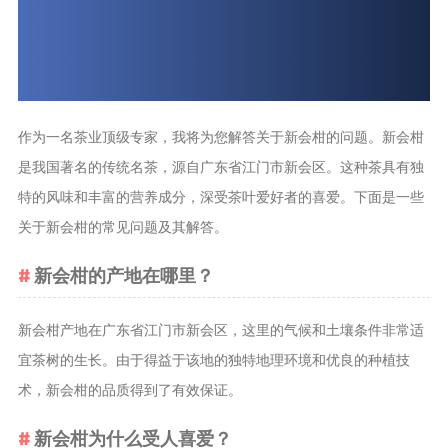
茶叶品种和
类别
花茶
茗茶
作为一名茶业顶级专家，我将为您解答关于新会柑的问题。新会柑
药茶
是我国著名的传统名茶，源自广东省江门市新会区。这种茶具有独
特的风味和丰富的营养成分，深受茶叶爱好者的喜爱。下面是一些
茶叶生产和
制作
关于新会柑的常见问题及其解答。
擂茶
新会柑的产地在哪里？
茶包和袋泡茶
茶叶定制
新会柑产地在广东省江门市新会区，这里的气候和土壤条件非常适
茶叶饮品
宜茶树的生长。由于得益于该地的独特地理环境和优良的种植技
茶叶配送
术，新会柑的品质得到了有效保证。
茶叶健康价
新会柑为什么受人喜爱？
值和功效