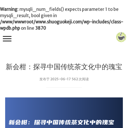
Warning
: mysqli_num_fields() expects parameter 1 to be
mysqli_result, bool given in
/www/wwwroot/www.shuoguokeji.com/wp-includes/class-
wpdb.php
on line
3870
首页
新会柑：探寻中国传统茶文化中的瑰宝
茶叶百科
发布于 2025-06-17 562 次阅读
冲茶
功夫茶
品茶
泡茶
茶品
饮茶技巧