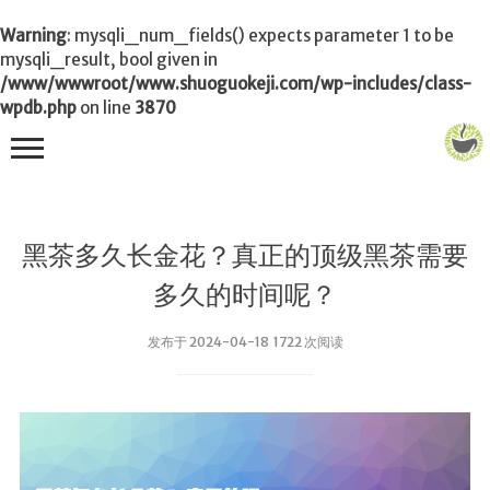
Warning
: mysqli_num_fields() expects parameter 1 to be
mysqli_result, bool given in
/www/wwwroot/www.shuoguokeji.com/wp-includes/class-
wpdb.php
on line
3870
首页
黑茶多久长金花？真正的顶级黑茶需要
茶叶百科
多久的时间呢？
冲茶
发布于 2024-04-18 1722 次阅读
功夫茶
品茶
泡茶
茶品
饮茶技巧