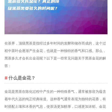
茶叶品种和
类别
花茶
茗茶
药茶
在茶界，顶级黑茶是指经过多年时间的发酵和储存而成的，这个过
茶叶生产和
程中茶叶会逐渐产生金花，也就是一种独特的香气和口感。那么，
制作
黑茶多久才会长出金花呢？以下是一些常见问题关于黑茶金花的解
擂茶
答：
茶包和袋泡茶
什么是金花？
茶叶定制
茶叶饮品
金花是黑茶在陈化过程中产生的一种特殊香气，通常被形容为蕴含
茶叶配送
着年代久远的纯正经典味道。这种香气通常表现为独特的花香，有
茶叶健康价
时搭配土壤和木香的气息，使茶汤更加醇厚，口感更加浓郁。金花
值和功效