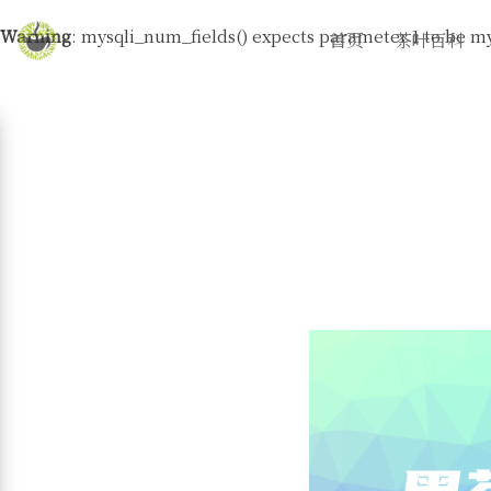
Warning
: mysqli_num_fields() expects parameter 1 to be my
首页
茶叶百科