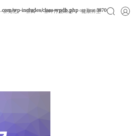
com/wp-includes/class-wpdb.php
on line
3870
茶文化
茶具
茶叶行业动态
健康养生