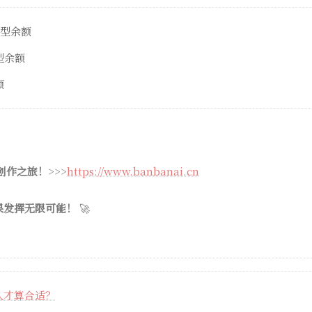
模型余额
模型余额
额
 创作之旅！
>>>
https://www.banbanai.cn
果发挥无限可能！
🚀
久才算合适？