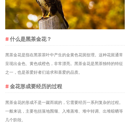
茶叶品种和
类别
花茶
茗茶
什么是黑茶金花？
药茶
黑茶金花是指在黑茶茶叶中产生的金黄色花斑纹理。这种花斑通常
茶叶生产和
呈现出金色、黄色或橙色，非常漂亮。黑茶金花是黑茶独特的特征
制作
之一，也是茶爱好者们追求和喜爱的品质。
擂茶
茶包和袋泡茶
金花形成要经历的过程
茶叶定制
茶叶饮品
黑茶金花的形成不是一蹴而就的，它需要经历一系列复杂的过程。
茶叶配送
一般来说，主要包括落地围堰、入堆蒸堆、堆中转调、出堆晾晒等
几个阶段。
茶叶健康价
值和功效