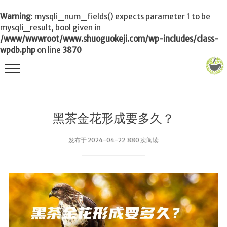
Warning
: mysqli_num_fields() expects parameter 1 to be
mysqli_result, bool given in
/www/wwwroot/www.shuoguokeji.com/wp-includes/class-
wpdb.php
on line
3870
首页
黑茶金花形成要多久？
茶叶百科
发布于 2024-04-22 880 次阅读
冲茶
功夫茶
品茶
泡茶
茶品
饮茶技巧