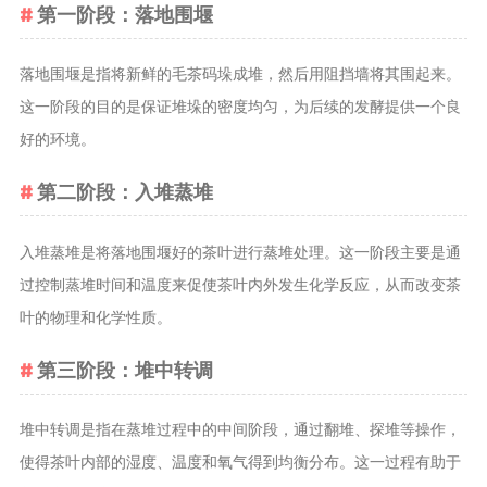
第一阶段：落地围堰
养生茶
减肥茶
落地围堰是指将新鲜的毛茶码垛成堆，然后用阻挡墙将其围起来。
功能茶
这一阶段的目的是保证堆垛的密度均匀，为后续的发酵提供一个良
好的环境。
茶文化
茶叶历史
第二阶段：入堆蒸堆
茶叶品鉴
入堆蒸堆是将落地围堰好的茶叶进行蒸堆处理。这一阶段主要是通
茶叶收藏
茶叶教育
过控制蒸堆时间和温度来促使茶叶内外发生化学反应，从而改变茶
茶叶鉴赏
叶的物理和化学性质。
茶艺
第三阶段：堆中转调
茶道
茶具
堆中转调是指在蒸堆过程中的中间阶段，通过翻堆、探堆等操作，
使得茶叶内部的湿度、温度和氧气得到均衡分布。这一过程有助于
茶器