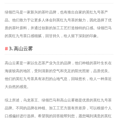
养生茶
绿领巴马是一家新兴的茶叶品牌，也有推出自家的英红九号茶产
减肥茶
品。他们致力于让更多人体会到英红九号茶的魅力，因此选择了优
功能茶
质的茶叶原料，并通过创新的加工工艺打造独特的口感。绿领巴马
的英红九号茶口感细腻，回甘持久，给人留下深刻的印象。
茶文化
茶叶历史
3. 高山云雾
茶叶品鉴
茶叶收藏
高山云雾是一家以生态茶产业为主的品牌，他们种植的茶叶生长在
茶叶教育
海拔较高的地区，受到清新的空气和充足的阳光照射，品质优良。
茶叶鉴赏
他们的英红九号茶具有浓烈的山地气息，回味悠长，给人一种亲近
茶艺
大自然的感觉。
茶道
综上所述，乌龙茶王、绿领巴马和高山云雾都是优质的英红九号茶
茶具
品牌。不同的品牌在种植、加工工艺方面有所差异，可以根据个人
茶器
口感偏好进行选择。希望我的回答能帮到您，愿您喝到满意的英红