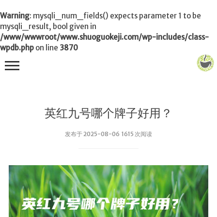
Warning
: mysqli_num_fields() expects parameter 1 to be
mysqli_result, bool given in
/www/wwwroot/www.shuoguokeji.com/wp-includes/class-
wpdb.php
on line
3870
首页
英红九号哪个牌子好用？
茶叶百科
发布于 2025-08-06 1615 次阅读
冲茶
功夫茶
品茶
泡茶
茶品
饮茶技巧