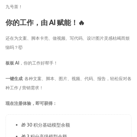
茶宠
九号茶！
茶叶行业动
你的工作，由 AI 赋能！🔥
态
健康养生
还在为文案、脚本卡壳、做视频、写代码、设计图片灵感枯竭而烦
中药养生
恼吗？🤯
养生药汤包
板板 AI
，你的工作好帮手！
治疗脱发
一键生成
各种文案、脚本、图片、视频、代码、报告，轻松应对各
种工作 / 营销需求！
现在注册体验，即可获得：
🎁 30 积分基础模型余额
🎁 3 积分高级模型余额