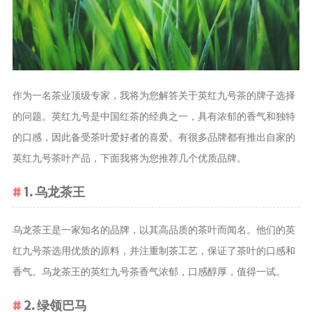
茶叶品种和
类别
花茶
茗茶
作为一名茶业顶级专家，我将为您解答关于英红九号茶的牌子选择
药茶
的问题。英红九号是中国红茶的经典之一，具有浓郁的香气和独特
的口感，因此备受茶叶爱好者的喜爱。有很多品牌都有推出自家的
茶叶生产和
制作
英红九号茶叶产品，下面我将为您推荐几个优质品牌。
擂茶
1. 乌龙茶王
茶包和袋泡茶
茶叶定制
乌龙茶王是一家知名的品牌，以其高品质的茶叶而闻名。他们的英
茶叶饮品
红九号茶选用优质的原料，并注重制茶工艺，保证了茶叶的口感和
茶叶配送
香气。乌龙茶王的英红九号茶香气浓郁，口感醇厚，值得一试。
茶叶健康价
2. 绿领巴马
值和功效