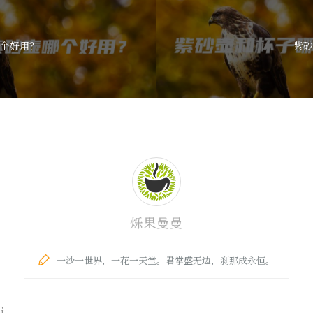
个好用？
紫砂
烁果曼曼
一沙一世界，一花一天堂。君掌盛无边，刹那成永恒。
G