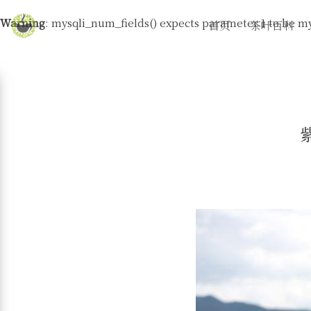
Warning
: mysqli_num_fields() expects parameter 1 to be my
首页
茶叶百科