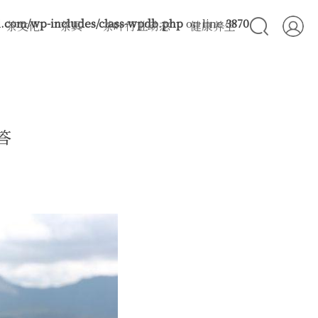
com/wp-includes/class-wpdb.php
on line
3870
茶文化
茶具
茶叶行业动态
健康养生
答