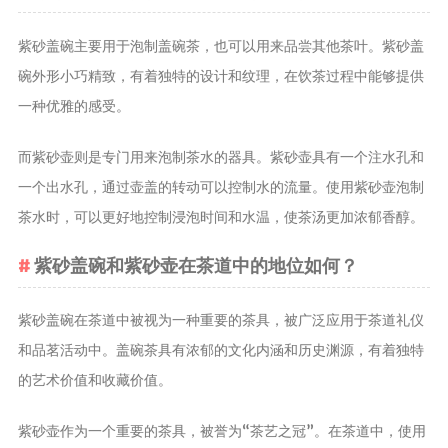
养生茶
紫砂盖碗主要用于泡制盖碗茶，也可以用来品尝其他茶叶。紫砂盖
减肥茶
碗外形小巧精致，有着独特的设计和纹理，在饮茶过程中能够提供
功能茶
一种优雅的感受。
茶文化
而紫砂壶则是专门用来泡制茶水的器具。紫砂壶具有一个注水孔和
茶叶历史
一个出水孔，通过壶盖的转动可以控制水的流量。使用紫砂壶泡制
茶叶品鉴
茶水时，可以更好地控制浸泡时间和水温，使茶汤更加浓郁香醇。
茶叶收藏
茶叶教育
紫砂盖碗和紫砂壶在茶道中的地位如何？
茶叶鉴赏
茶艺
紫砂盖碗在茶道中被视为一种重要的茶具，被广泛应用于茶道礼仪
茶道
和品茗活动中。盖碗茶具有浓郁的文化内涵和历史渊源，有着独特
的艺术价值和收藏价值。
茶具
茶器
紫砂壶作为一个重要的茶具，被誉为“茶艺之冠”。在茶道中，使用