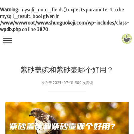
Warning
: mysqli_num_fields() expects parameter 1 to be
mysqli_result, bool given in
/www/wwwroot/www.shuoguokeji.com/wp-includes/class-
wpdb.php
on line
3870
首页
紫砂盖碗和紫砂壶哪个好用？
茶叶百科
发布于 2025-07-31 509 次阅读
冲茶
功夫茶
品茶
泡茶
茶品
饮茶技巧