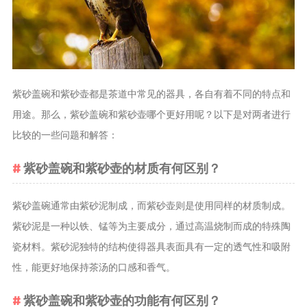
茶叶品种和
类别
花茶
茗茶
紫砂盖碗和紫砂壶都是茶道中常见的器具，各自有着不同的特点和
药茶
用途。那么，紫砂盖碗和紫砂壶哪个更好用呢？以下是对两者进行
比较的一些问题和解答：
茶叶生产和
制作
紫砂盖碗和紫砂壶的材质有何区别？
擂茶
茶包和袋泡茶
紫砂盖碗通常由紫砂泥制成，而紫砂壶则是使用同样的材质制成。
茶叶定制
紫砂泥是一种以铁、锰等为主要成分，通过高温烧制而成的特殊陶
茶叶饮品
瓷材料。紫砂泥独特的结构使得器具表面具有一定的透气性和吸附
茶叶配送
性，能更好地保持茶汤的口感和香气。
茶叶健康价
紫砂盖碗和紫砂壶的功能有何区别？
值和功效