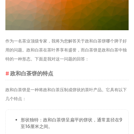
茶叶品种和
类别
花茶
茗茶
作为一名茶业顶级专家，我将为您解答关于政和白茶饼哪个牌子好
药茶
用的问题。政和白茶在茶叶界享有盛誉，而白茶饼是政和白茶中独
特的一种形态。下面是我对这一问题的回答：
茶叶生产和
制作
政和白茶饼的特点
擂茶
茶包和袋泡茶
政和白茶饼是一种将政和白茶压制成饼状的茶叶产品。它具有以下
茶叶定制
几个特点：
茶叶饮品
茶叶配送
形状独特：政和白茶饼呈扁平的饼状，通常直径在9
茶叶健康价
至16厘米之间。
值和功效