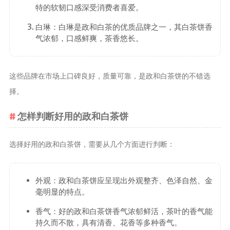
茶宠
特的软韧口感深受消费者喜爱。
白琳：白琳是政和白茶的优质品牌之一，其白茶饼香
茶叶行业动
气浓郁，口感鲜爽，茶香悠长。
态
健康养生
这些品牌在市场上口碑良好，质量可靠，是政和白茶饼的不错选
中药养生
择。
养生药汤包
治疗脱发
怎样判断好用的政和白茶饼
选择好用的政和白茶饼，需要从几个方面进行判断：
外观：政和白茶饼应呈现出外观整齐、色泽自然、金
毫明显的特点。
香气：好的政和白茶饼香气浓郁鲜活，茶叶的香气能
持久而不散，具有清香、花香等多种香气。