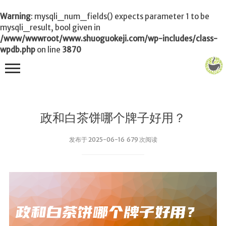
Warning
: mysqli_num_fields() expects parameter 1 to be
mysqli_result, bool given in
/www/wwwroot/www.shuoguokeji.com/wp-includes/class-
wpdb.php
on line
3870
首页
政和白茶饼哪个牌子好用？
茶叶百科
发布于 2025-06-16 679 次阅读
冲茶
功夫茶
品茶
泡茶
茶品
饮茶技巧