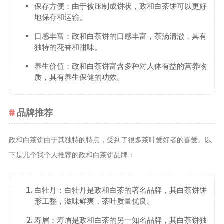
保存方便：由于被压制成饼状，政和白茶饼可以更好
养生茶
地保存和运输。
减肥茶
口感丰富：政和白茶饼的口感丰富，茶汤清澈，具有
功能茶
独特的花香和甜味。
养生价值：政和白茶饼富含多种对人体有益的营养物
茶文化
质，具有养生保健的功效。
茶叶历史
茶叶品鉴
品牌推荐
茶叶收藏
茶叶教育
政和白茶饼由于其独特的特点，受到了很多茶叶爱好者的喜爱。以
茶叶鉴赏
下是几个我个人推荐的政和白茶饼品牌：
茶艺
茶道
白牡丹：白牡丹是政和白茶的著名品牌，其白茶饼饼
茶具
形工整，滋味鲜爽，茶叶质量优良。
茶器
寿眉：寿眉是政和白茶的另一知名品牌，其白茶饼独