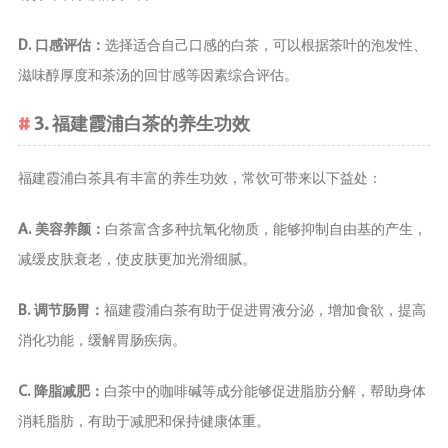
茶宠
D. 口感评估：
选择适合自己口感的白茶，可以根据茶叶的泡发性、
茶叶行业动
滋味醇厚度和茶汤的回甘感等因素综合评估。
态
健康养生
3. 福建霞浦白茶的养生功效
中药养生
福建霞浦白茶具有丰富的养生功效，常饮可带来以下益处：
养生药汤包
治疗脱发
A. 美容养颜：
白茶富含多种抗氧化物质，能够抑制自由基的产生，
减缓皮肤衰老，使皮肤更加光滑细腻。
B. 调节肠胃：
福建霞浦白茶有助于促进胃液分泌，增加食欲，提高
消化功能，缓解胃肠疾病。
C. 降脂减肥：
白茶中的咖啡碱等成分能够促进脂肪分解，帮助身体
消耗脂肪，有助于减肥和保持健康体重。