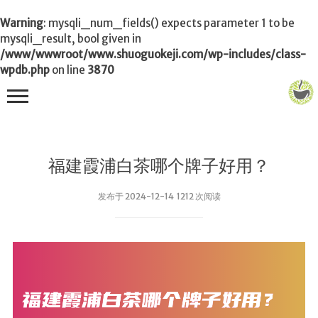
Warning
: mysqli_num_fields() expects parameter 1 to be
mysqli_result, bool given in
/www/wwwroot/www.shuoguokeji.com/wp-includes/class-
wpdb.php
on line
3870
首页
福建霞浦白茶哪个牌子好用？
茶叶百科
发布于 2024-12-14 1212 次阅读
冲茶
功夫茶
品茶
泡茶
茶品
饮茶技巧