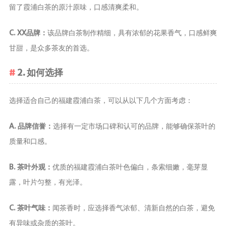
留了霞浦白茶的原汁原味，口感清爽柔和。
养生茶
减肥茶
C. XX品牌：
该品牌白茶制作精细，具有浓郁的花果香气，口感鲜爽
功能茶
甘甜，是众多茶友的首选。
茶文化
2. 如何选择
茶叶历史
选择适合自己的福建霞浦白茶，可以从以下几个方面考虑：
茶叶品鉴
茶叶收藏
A. 品牌信誉：
选择有一定市场口碑和认可的品牌，能够确保茶叶的
茶叶教育
质量和口感。
茶叶鉴赏
茶艺
B. 茶叶外观：
优质的福建霞浦白茶叶色偏白，条索细嫩，毫芽显
茶道
露，叶片匀整，有光泽。
茶具
C. 茶叶气味：
闻茶香时，应选择香气浓郁、清新自然的白茶，避免
茶器
有异味或杂质的茶叶。