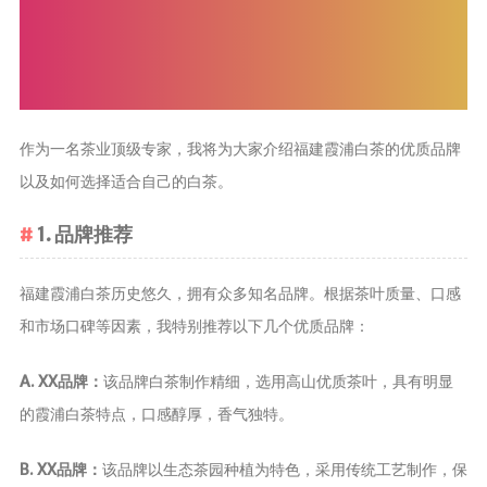
茶叶品种和
类别
花茶
茗茶
作为一名茶业顶级专家，我将为大家介绍福建霞浦白茶的优质品牌
药茶
以及如何选择适合自己的白茶。
茶叶生产和
1. 品牌推荐
制作
擂茶
福建霞浦白茶历史悠久，拥有众多知名品牌。根据茶叶质量、口感
茶包和袋泡茶
和市场口碑等因素，我特别推荐以下几个优质品牌：
茶叶定制
茶叶饮品
A. XX品牌：
该品牌白茶制作精细，选用高山优质茶叶，具有明显
茶叶配送
的霞浦白茶特点，口感醇厚，香气独特。
茶叶健康价
B. XX品牌：
该品牌以生态茶园种植为特色，采用传统工艺制作，保
值和功效