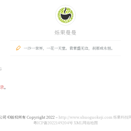
烁果曼曼
一沙一世界，一花一天堂。君掌盛无边，刹那成永恒。
G
录
。
版权所有 Copyright 2022 –
http://www.shuoguokeji.com 烁果科技
粤ICP备2022149204号
XML网站地图