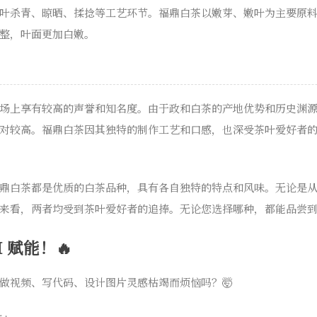
叶杀青、晾晒、揉捻等工艺环节。福鼎白茶以嫩芽、嫩叶为主要原
整，叶面更加白嫩。
场上享有较高的声誉和知名度。由于政和白茶的产地优势和历史渊
对较高。福鼎白茶因其独特的制作工艺和口感，也深受茶叶爱好者
鼎白茶都是优质的白茶品种，具有各自独特的特点和风味。无论是
来看，两者均受到茶叶爱好者的追捧。无论您选择哪种，都能品尝
 赋能！🔥
做视频、写代码、设计图片灵感枯竭而烦恼吗？🤯