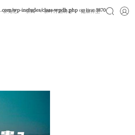
com/wp-includes/class-wpdb.php
on line
3870
茶文化
茶具
茶叶行业动态
健康养生