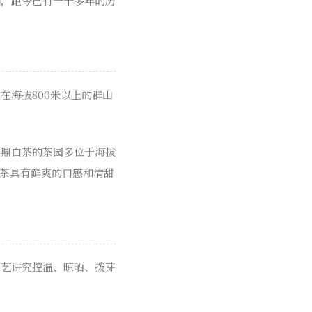
朝，距今已有一千多年的历
在海拔800米以上的群山
福鼎白茶的茶园多位于海拔
白茶具有鲜爽的口感和清甜
工艺讲究控温、晾晒、拨芽