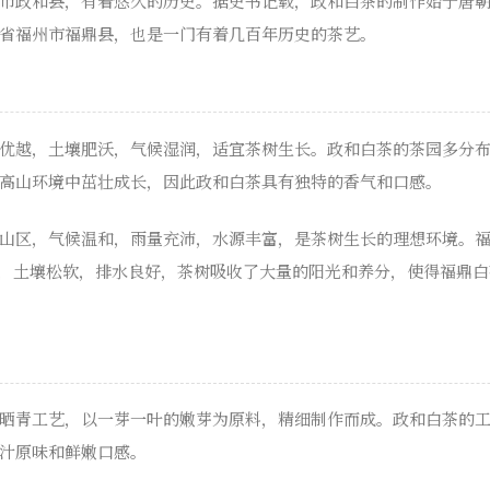
市政和县，有着悠久的历史。据史书记载，政和白茶的制作始于唐
省福州市福鼎县，也是一门有着几百年历史的茶艺。
优越，土壤肥沃，气候湿润，适宜茶树生长。政和白茶的茶园多分布
高山环境中茁壮成长，因此政和白茶具有独特的香气和口感。
山区，气候温和，雨量充沛，水源丰富，是茶树生长的理想环境。
山坡上，土壤松软，排水良好，茶树吸收了大量的阳光和养分，使得福鼎
晒青工艺，以一芽一叶的嫩芽为原料，精细制作而成。政和白茶的
汁原味和鲜嫩口感。