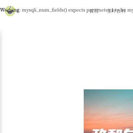
Warning
: mysqli_num_fields() expects parameter 1 to be my
首页
茶叶百科