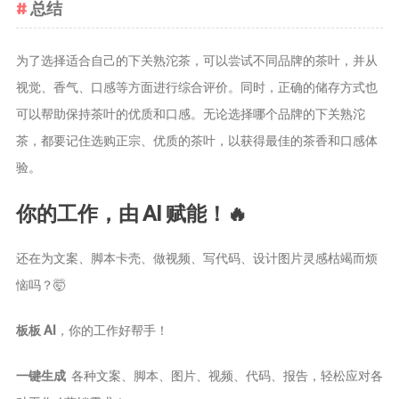
总结
为了选择适合自己的下关熟沱茶，可以尝试不同品牌的茶叶，并从
视觉、香气、口感等方面进行综合评价。同时，正确的储存方式也
可以帮助保持茶叶的优质和口感。无论选择哪个品牌的下关熟沱
茶，都要记住选购正宗、优质的茶叶，以获得最佳的茶香和口感体
验。
你的工作，由 AI 赋能！🔥
还在为文案、脚本卡壳、做视频、写代码、设计图片灵感枯竭而烦
恼吗？🤯
板板 AI
，你的工作好帮手！
一键生成
各种文案、脚本、图片、视频、代码、报告，轻松应对各