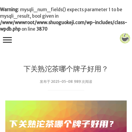
Warning
: mysqli_num_fields() expects parameter 1 to be
mysqli_result, bool given in
/www/wwwroot/www.shuoguokeji.com/wp-includes/class-
wpdb.php
on line
3870
首页
下关熟沱茶哪个牌子好用？
茶叶百科
发布于 2025-05-08 989 次阅读
冲茶
功夫茶
品茶
泡茶
茶品
饮茶技巧