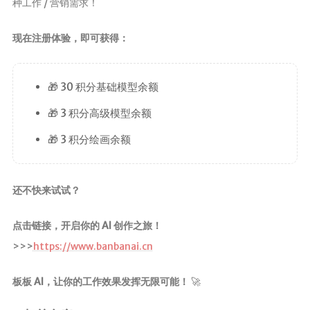
种工作 / 营销需求！
现在注册体验，即可获得：
🎁 30 积分基础模型余额
🎁 3 积分高级模型余额
🎁 3 积分绘画余额
还不快来试试？
点击链接，开启你的 AI 创作之旅！
>>>
https://www.banbanai.cn
板板 AI，让你的工作效果发挥无限可能！
🚀