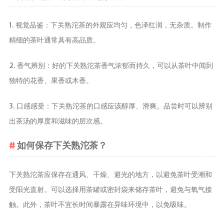
茶宠
1. 视觉品鉴：下关熟沱茶的外观应均匀，色泽红润，无杂质。制作
茶叶行业动
精细的茶叶通常具有高品质。
态
健康养生
2. 香气辨别：好的下关熟沱茶香气浓郁而持久，可以从茶叶中闻到
中药养生
独特的花香、果香或木香。
养生药汤包
治疗脱发
3. 口感感受：下关熟沱茶的口感应该醇厚、滑爽。品尝时可以辨别
出茶汤的厚度和滋味的层次感。
如何保存下关熟沱茶？
下关熟沱茶应保存在通风、干燥、避光的地方，以避免茶叶受潮和
受阳光直射。可以选择用茶罐或密封袋来储存茶叶，避免与氧气接
触。此外，茶叶不宜长时间暴露在异味环境中，以免吸味。