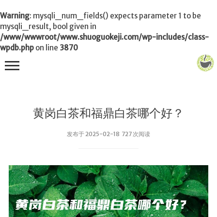
Warning
: mysqli_num_fields() expects parameter 1 to be
mysqli_result, bool given in
/www/wwwroot/www.shuoguokeji.com/wp-includes/class-
wpdb.php
on line
3870
首页
黄岗白茶和福鼎白茶哪个好？
茶叶百科
发布于 2025-02-18 727 次阅读
冲茶
功夫茶
品茶
泡茶
茶品
饮茶技巧