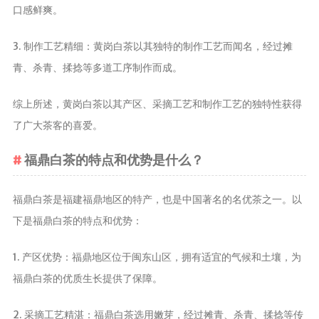
口感鲜爽。
养生茶
减肥茶
3. 制作工艺精细：黄岗白茶以其独特的制作工艺而闻名，经过摊
功能茶
青、杀青、揉捻等多道工序制作而成。
茶文化
综上所述，黄岗白茶以其产区、采摘工艺和制作工艺的独特性获得
茶叶历史
了广大茶客的喜爱。
茶叶品鉴
福鼎白茶的特点和优势是什么？
茶叶收藏
茶叶教育
福鼎白茶是福建福鼎地区的特产，也是中国著名的名优茶之一。以
茶叶鉴赏
下是福鼎白茶的特点和优势：
茶艺
茶道
1. 产区优势：福鼎地区位于闽东山区，拥有适宜的气候和土壤，为
福鼎白茶的优质生长提供了保障。
茶具
茶器
2. 采摘工艺精湛：福鼎白茶选用嫩芽，经过摊青、杀青、揉捻等传