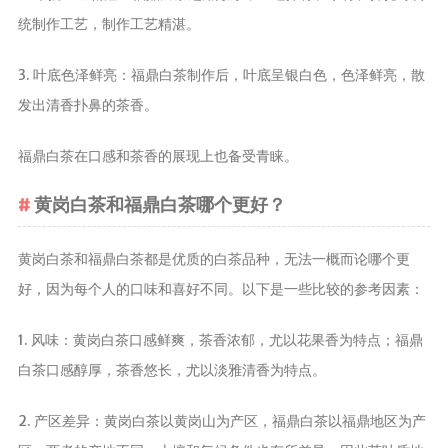
茶宠
统制作工艺，制作工艺精湛。
茶叶行业动
3. 叶底色泽鲜亮：福鼎白茶制作后，叶底呈银白色，色泽鲜亮，散
态
发出清香扑鼻的茶香。
健康养生
中药养生
福鼎白茶在口感和茶香的展现上也备受青睐。
养生药汤包
黄岗白茶和福鼎白茶哪个更好？
治疗脱发
黄岗白茶和福鼎白茶都是优质的白茶品种，无法一概而论哪个更
好，因为每个人的口味和喜好不同。以下是一些比较的参考因素：
1. 风味：黄岗白茶口感鲜爽，茶香浓郁，尤以花果香为特点；福鼎
白茶口感醇厚，茶香悠长，尤以淡雅清香为特点。
2. 产区差异：黄岗白茶以黄岗山为产区，福鼎白茶以福鼎地区为产