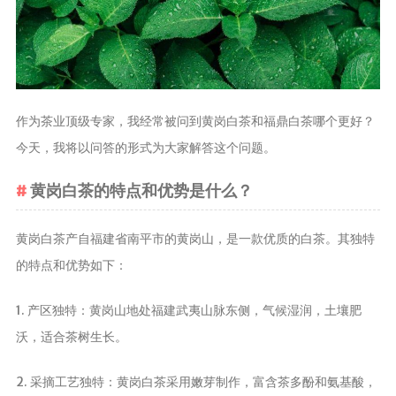
茶叶品种和
类别
花茶
茗茶
作为茶业顶级专家，我经常被问到黄岗白茶和福鼎白茶哪个更好？
药茶
今天，我将以问答的形式为大家解答这个问题。
茶叶生产和
黄岗白茶的特点和优势是什么？
制作
擂茶
黄岗白茶产自福建省南平市的黄岗山，是一款优质的白茶。其独特
茶包和袋泡茶
的特点和优势如下：
茶叶定制
茶叶饮品
1. 产区独特：黄岗山地处福建武夷山脉东侧，气候湿润，土壤肥
茶叶配送
沃，适合茶树生长。
茶叶健康价
2. 采摘工艺独特：黄岗白茶采用嫩芽制作，富含茶多酚和氨基酸，
值和功效