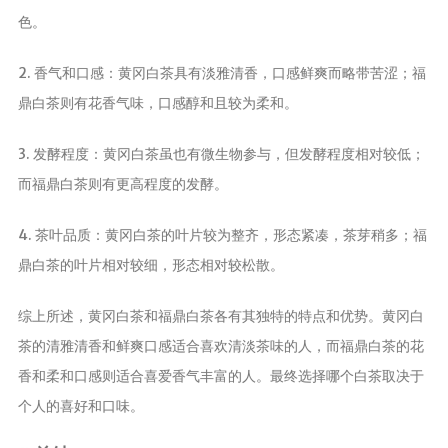
茶宠
色。
茶叶行业动
2. 香气和口感：黄冈白茶具有淡雅清香，口感鲜爽而略带苦涩；福
态
鼎白茶则有花香气味，口感醇和且较为柔和。
健康养生
中药养生
3. 发酵程度：黄冈白茶虽也有微生物参与，但发酵程度相对较低；
养生药汤包
而福鼎白茶则有更高程度的发酵。
治疗脱发
4. 茶叶品质：黄冈白茶的叶片较为整齐，形态紧凑，茶芽稍多；福
鼎白茶的叶片相对较细，形态相对较松散。
综上所述，黄冈白茶和福鼎白茶各有其独特的特点和优势。黄冈白
茶的清雅清香和鲜爽口感适合喜欢清淡茶味的人，而福鼎白茶的花
香和柔和口感则适合喜爱香气丰富的人。最终选择哪个白茶取决于
个人的喜好和口味。