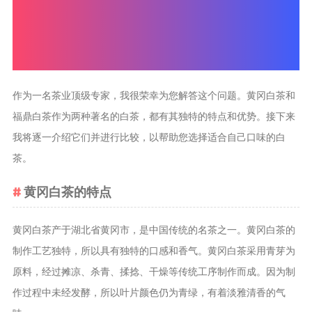
茶叶品种和
类别
花茶
茗茶
作为一名茶业顶级专家，我很荣幸为您解答这个问题。黄冈白茶和
药茶
福鼎白茶作为两种著名的白茶，都有其独特的特点和优势。接下来
我将逐一介绍它们并进行比较，以帮助您选择适合自己口味的白
茶叶生产和
制作
茶。
擂茶
黄冈白茶的特点
茶包和袋泡茶
茶叶定制
黄冈白茶产于湖北省黄冈市，是中国传统的名茶之一。黄冈白茶的
茶叶饮品
制作工艺独特，所以具有独特的口感和香气。黄冈白茶采用青芽为
茶叶配送
原料，经过摊凉、杀青、揉捻、干燥等传统工序制作而成。因为制
作过程中未经发酵，所以叶片颜色仍为青绿，有着淡雅清香的气
茶叶健康价
值和功效