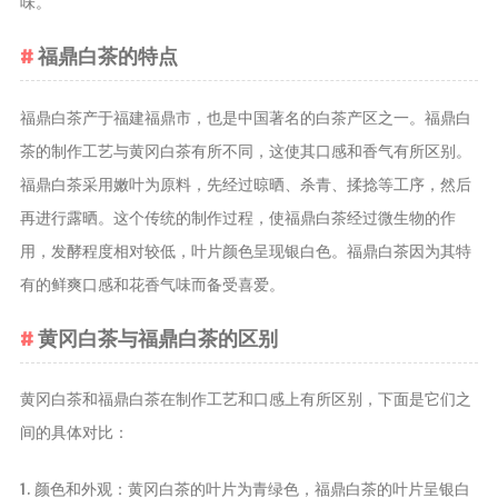
味。
养生茶
福鼎白茶的特点
减肥茶
功能茶
福鼎白茶产于福建福鼎市，也是中国著名的白茶产区之一。福鼎白
茶的制作工艺与黄冈白茶有所不同，这使其口感和香气有所区别。
茶文化
福鼎白茶采用嫩叶为原料，先经过晾晒、杀青、揉捻等工序，然后
茶叶历史
再进行露晒。这个传统的制作过程，使福鼎白茶经过微生物的作
茶叶品鉴
用，发酵程度相对较低，叶片颜色呈现银白色。福鼎白茶因为其特
茶叶收藏
有的鲜爽口感和花香气味而备受喜爱。
茶叶教育
茶叶鉴赏
黄冈白茶与福鼎白茶的区别
茶艺
茶道
黄冈白茶和福鼎白茶在制作工艺和口感上有所区别，下面是它们之
间的具体对比：
茶具
茶器
1. 颜色和外观：黄冈白茶的叶片为青绿色，福鼎白茶的叶片呈银白