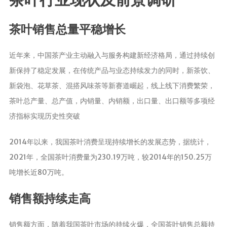
茶叶品种和
茶叶销售总量平稳增长
类别
花茶
近年来，中国茶产业主动融入与服务构建新经济格局，通过持续创
茗茶
新保持了稳定发展，在传统产品与业态持续发力的同时，新茶饮、
药茶
新袋泡、花草茶、混搭风味茶等新赛道崛起，线上线下消费繁荣，
茶叶总产量、总产值，内销量、内销额，出口量、出口额等多项经
茶叶生产和
制作
济指标实现历史性突破
擂茶
2014年以来，我国茶叶消费呈现持续增长的发展态势，据统计，
茶包和袋泡茶
2021年，全国茶叶消费量为230.19万吨，较2014年的150.25万
茶叶定制
吨增长近80万吨。
茶叶饮品
茶叶配送
销售额持续走高
茶叶健康价
销售额方面，随着我国茶叶市场的持续火爆，全国茶叶销售总额持
值和功效