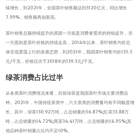
续增长，到2021年，全国茶叶销售额达到3120亿元，同比增长
养生茶
7.99%，销售额再创新高。
减肥茶
功能茶
茶叶销售总额持续提升的原因一方面是消费者需求的持续提升，另
一方面则是茶叶价格的持续走高，2014年以来，茶叶销售均价总
茶文化
体呈现震荡上行的发展态势，到2021年，我国茶叶销售均价135.5
茶叶历史
元/千克，价格仅次于2018年的139.3元/千克。
茶叶品鉴
茶叶收藏
绿茶消费占比过半
茶叶教育
茶叶鉴赏
从各类茶叶消费情况来看，目前绿茶是我国茶叶市场主要消费品
茶艺
种。2021年，中国传统茶类中，六大茶类的消费量均有不同幅度增
茶道
长。其中，绿茶130.92万吨，占总销量的56.87%;红茶33.88万
吨，占总销量的14.72%;黑茶34.41万吨，占总销量的14.95%;其
茶具
他品种茶叶销量占比均不足10%。
茶器