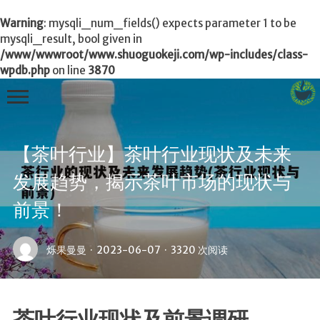
Warning
: mysqli_num_fields() expects parameter 1 to be
mysqli_result, bool given in
/www/wwwroot/www.shuoguokeji.com/wp-includes/class-
wpdb.php
on line
3870
【茶叶行业】茶叶行业现状及未来
首页
发展趋势，揭示茶叶市场的现状与
茶叶百科
前景！
冲茶
功夫茶
烁果曼曼
·
2023-06-07
·
3320 次阅读
品茶
泡茶
茶品
茶叶行业现状及前景调研
饮茶技巧