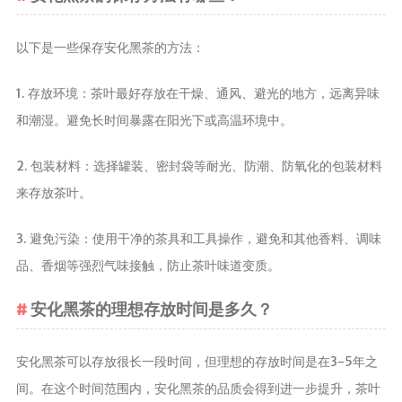
养生茶
以下是一些保存安化黑茶的方法：
减肥茶
功能茶
1. 存放环境：茶叶最好存放在干燥、通风、避光的地方，远离异味
和潮湿。避免长时间暴露在阳光下或高温环境中。
茶文化
茶叶历史
2. 包装材料：选择罐装、密封袋等耐光、防潮、防氧化的包装材料
茶叶品鉴
来存放茶叶。
茶叶收藏
茶叶教育
3. 避免污染：使用干净的茶具和工具操作，避免和其他香料、调味
茶叶鉴赏
品、香烟等强烈气味接触，防止茶叶味道变质。
茶艺
安化黑茶的理想存放时间是多久？
茶道
茶具
安化黑茶可以存放很长一段时间，但理想的存放时间是在3-5年之
茶器
间。在这个时间范围内，安化黑茶的品质会得到进一步提升，茶叶