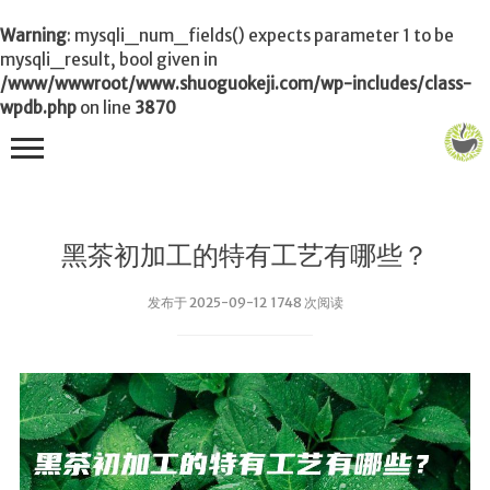
Warning
: mysqli_num_fields() expects parameter 1 to be
mysqli_result, bool given in
/www/wwwroot/www.shuoguokeji.com/wp-includes/class-
wpdb.php
on line
3870
首页
黑茶初加工的特有工艺有哪些？
茶叶百科
发布于 2025-09-12 1748 次阅读
冲茶
功夫茶
品茶
泡茶
茶品
饮茶技巧