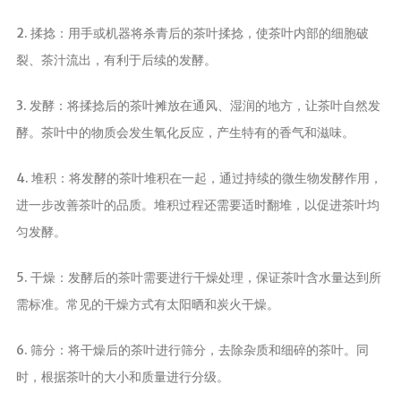
养生茶
2. 揉捻：用手或机器将杀青后的茶叶揉捻，使茶叶内部的细胞破
减肥茶
裂、茶汁流出，有利于后续的发酵。
功能茶
3. 发酵：将揉捻后的茶叶摊放在通风、湿润的地方，让茶叶自然发
茶文化
酵。茶叶中的物质会发生氧化反应，产生特有的香气和滋味。
茶叶历史
4. 堆积：将发酵的茶叶堆积在一起，通过持续的微生物发酵作用，
茶叶品鉴
进一步改善茶叶的品质。堆积过程还需要适时翻堆，以促进茶叶均
茶叶收藏
匀发酵。
茶叶教育
茶叶鉴赏
5. 干燥：发酵后的茶叶需要进行干燥处理，保证茶叶含水量达到所
茶艺
需标准。常见的干燥方式有太阳晒和炭火干燥。
茶道
6. 筛分：将干燥后的茶叶进行筛分，去除杂质和细碎的茶叶。同
茶具
时，根据茶叶的大小和质量进行分级。
茶器