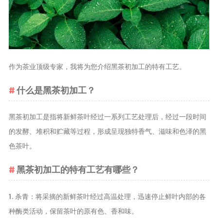
茶叶品种和
类别
花茶
茗茶
作为茶业顶级专家，我将为您介绍黑茶初加工的特有工艺。
药茶
什么是黑茶初加工？
茶叶生产和
制作
黑茶初加工是指将新鲜茶叶经过一系列工艺处理后，经过一段时间
擂茶
的发酵、堆积和贮藏等过程，形成呈现独特香气、滋味和色泽的黑
茶包和袋泡茶
色茶叶。
茶叶定制
茶叶饮品
黑茶初加工的特有工艺有哪些？
茶叶配送
1. 杀青：将采摘的新鲜茶叶经过高温处理，迅速停止鲜叶内部的各
茶叶健康价
种酶类活动，保留茶叶的原有色、香和味。
值和功效