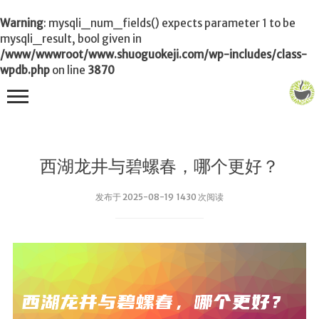
Warning
: mysqli_num_fields() expects parameter 1 to be
mysqli_result, bool given in
/www/wwwroot/www.shuoguokeji.com/wp-includes/class-
wpdb.php
on line
3870
首页
西湖龙井与碧螺春，哪个更好？
茶叶百科
发布于 2025-08-19 1430 次阅读
冲茶
功夫茶
品茶
泡茶
茶品
饮茶技巧