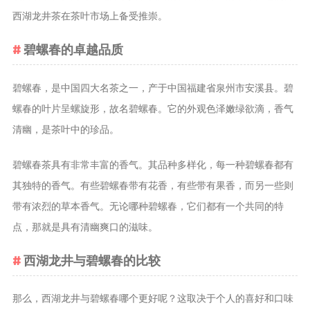
西湖龙井茶在茶叶市场上备受推崇。
养生茶
减肥茶
碧螺春的卓越品质
功能茶
碧螺春，是中国四大名茶之一，产于中国福建省泉州市安溪县。碧
茶文化
螺春的叶片呈螺旋形，故名碧螺春。它的外观色泽嫩绿欲滴，香气
茶叶历史
清幽，是茶叶中的珍品。
茶叶品鉴
茶叶收藏
碧螺春茶具有非常丰富的香气。其品种多样化，每一种碧螺春都有
茶叶教育
其独特的香气。有些碧螺春带有花香，有些带有果香，而另一些则
茶叶鉴赏
带有浓烈的草本香气。无论哪种碧螺春，它们都有一个共同的特
茶艺
点，那就是具有清幽爽口的滋味。
茶道
西湖龙井与碧螺春的比较
茶具
茶器
那么，西湖龙井与碧螺春哪个更好呢？这取决于个人的喜好和口味