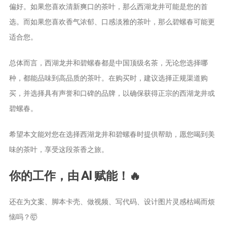
茶宠
偏好。如果您喜欢清新爽口的茶叶，那么西湖龙井可能是您的首
选。而如果您喜欢香气浓郁、口感淡雅的茶叶，那么碧螺春可能更
茶叶行业动
适合您。
态
健康养生
总体而言，西湖龙井和碧螺春都是中国顶级名茶，无论您选择哪
中药养生
种，都能品味到高品质的茶叶。在购买时，建议选择正规渠道购
养生药汤包
买，并选择具有声誉和口碑的品牌，以确保获得正宗的西湖龙井或
治疗脱发
碧螺春。
希望本文能对您在选择西湖龙井和碧螺春时提供帮助，愿您喝到美
味的茶叶，享受这段茶香之旅。
你的工作，由 AI 赋能！🔥
还在为文案、脚本卡壳、做视频、写代码、设计图片灵感枯竭而烦
恼吗？🤯