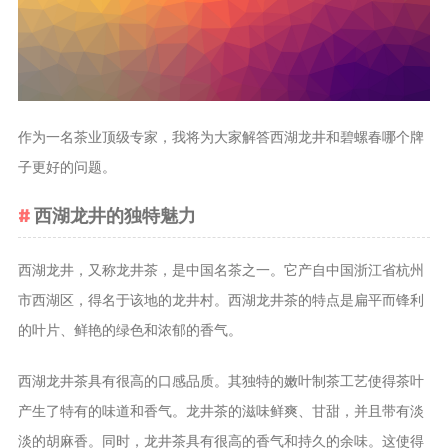
茶叶品种和
类别
花茶
茗茶
作为一名茶业顶级专家，我将为大家解答西湖龙井和碧螺春哪个牌
药茶
子更好的问题。
茶叶生产和
西湖龙井的独特魅力
制作
擂茶
西湖龙井，又称龙井茶，是中国名茶之一。它产自中国浙江省杭州
茶包和袋泡茶
市西湖区，得名于该地的龙井村。西湖龙井茶的特点是扁平而锋利
茶叶定制
的叶片、鲜艳的绿色和浓郁的香气。
茶叶饮品
茶叶配送
西湖龙井茶具有很高的口感品质。其独特的嫩叶制茶工艺使得茶叶
产生了特有的味道和香气。龙井茶的滋味鲜爽、甘甜，并且带有淡
茶叶健康价
淡的胡麻香。同时，龙井茶具有很高的香气和持久的余味。这使得
值和功效