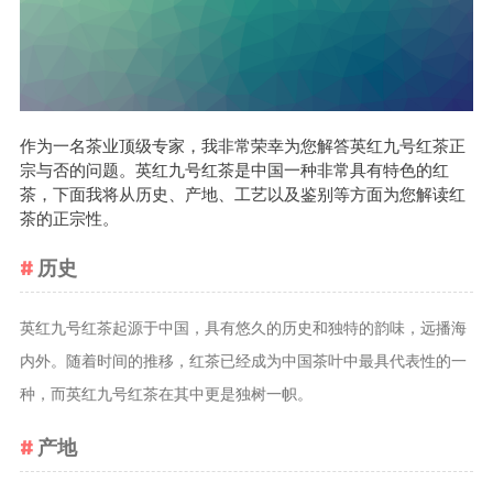
茶叶品种和
类别
花茶
茗茶
作为一名茶业顶级专家，我非常荣幸为您解答英红九号红茶正
宗与否的问题。英红九号红茶是中国一种非常具有特色的红
药茶
茶，下面我将从历史、产地、工艺以及鉴别等方面为您解读红
茶的正宗性。
茶叶生产和
制作
历史
擂茶
茶包和袋泡茶
英红九号红茶起源于中国，具有悠久的历史和独特的韵味，远播海
茶叶定制
内外。随着时间的推移，红茶已经成为中国茶叶中最具代表性的一
茶叶饮品
种，而英红九号红茶在其中更是独树一帜。
茶叶配送
产地
茶叶健康价
值和功效