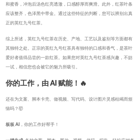
茶宠
和蜜香，冲泡后汤色红亮透澈，口感醇厚而爽滑。此外，红茶叶条
应该整齐，色泽黑中带金。通过这些特征的判断，您可以辨别出真
茶叶行业动
正的英红九号红茶。
态
健康养生
综上所述，英红九号红茶在历史、产地、工艺以及鉴别等方面都有
中药养生
其独特之处。正宗的英红九号红茶具有独特的口感和香气，是茶叶
养生药汤包
爱好者值得品尝的一款红茶。如果您对英红九号红茶感兴趣，不妨
治疗脱发
一试，相信您也会被它的魅力所吸引。
你的工作，由 AI 赋能！🔥
还在为文案、脚本卡壳、做视频、写代码、设计图片灵感枯竭而烦
恼吗？🤯
板板 AI
，你的工作好帮手！