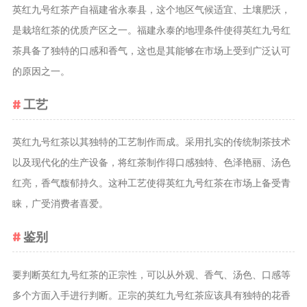
英红九号红茶产自福建省永泰县，这个地区气候适宜、土壤肥沃，
养生茶
是栽培红茶的优质产区之一。福建永泰的地理条件使得英红九号红
减肥茶
茶具备了独特的口感和香气，这也是其能够在市场上受到广泛认可
功能茶
的原因之一。
茶文化
工艺
茶叶历史
茶叶品鉴
英红九号红茶以其独特的工艺制作而成。采用扎实的传统制茶技术
茶叶收藏
以及现代化的生产设备，将红茶制作得口感独特、色泽艳丽、汤色
茶叶教育
红亮，香气馥郁持久。这种工艺使得英红九号红茶在市场上备受青
茶叶鉴赏
睐，广受消费者喜爱。
茶艺
鉴别
茶道
茶具
要判断英红九号红茶的正宗性，可以从外观、香气、汤色、口感等
多个方面入手进行判断。正宗的英红九号红茶应该具有独特的花香
茶器