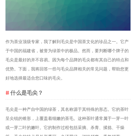
茶叶品种和
类别
花茶
茗茶
作为茶业顶级专家，我了解到毛尖是中国茶文化的珍品之一。它产
药茶
于中国的福建省，被誉为绿茶中的极品。然而，要判断哪个牌子的
毛尖是最好的并不容易。因为每个品牌的毛尖都有其自己的特点和
茶叶生产和
制作
优势。下面，我将回答一些与毛尖品牌相关的常见问题，帮助您更
好地选择最适合您口味的毛尖。
擂茶
茶包和袋泡茶
什么是毛尖？
茶叶定制
茶叶饮品
毛尖是一种产自中国的绿茶，其名称源于其特殊的形态。它的茶叶
茶叶配送
呈尖锐的锥形，上覆盖着细嫩的茶毛。这种茶叶通常属于一芽一叶
或一芽二叶的嫩叶。它的制作过程包括采摘、杀青、揉捻、干燥
茶叶健康价
值和功效