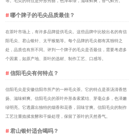
等。毛尖的特点是外形秀丽，色泽翠绿，滋味鲜爽，香气鲜芳。
养生茶
哪个牌子的毛尖品质最佳？
减肥茶
功能茶
在茶叶市场上，有许多品牌提供毛尖。这些品牌中比较出名的有信
阳毛尖、君山银针、太平猴魁等。每个品牌的毛尖都有其独特之
茶文化
处，品质也有所不同。评判一个牌子的毛尖是否最佳，需要考虑多
茶叶历史
个因素，如原产地、茶叶的选材、制作工艺、口感等。
茶叶品鉴
茶叶收藏
信阳毛尖有何特点？
茶叶教育
茶叶鉴赏
信阳毛尖是安徽信阳市所产的一种毛尖茶。它的特点是茶汤清香悠
茶艺
扬、滋味鲜爽。信阳毛尖的茶叶外形条索紧结、芽毫众多，色泽嫩
茶道
绿明亮。它透露出独特的烟香和花香，回味甘爽。信阳毛尖的制作
工艺注重捻揉发酵和干燥处理，保留了茶叶的天然香气。
茶具
茶器
君山银针适合喝吗？