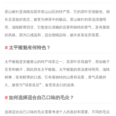
茶宠
君山银针是湖南岳阳市君山山区的特产茶。它的茶叶呈现银色、细
茶叶行业动
长且直挺的形态，被誉为禅茶中的极品。君山银针的茶汤清澈明
态
亮、滋味醇厚回甘。它散发出清幽的花香和独特的香气，富有雅致
健康养生
的风格。因为口感温和，适合细细品味，被许多茶友所喜爱。
中药养生
养生药汤包
太平猴魁有何特色？
治疗脱发
太平猴魁是安徽黄山的特产绿茶之一。其茶叶呈现扁平，形似猴子
舌苔和鳞片，因此得名太平猴魁。太平猴魁的茶汤黄绿明亮、滋味
鲜爽，富有醇厚的口感。它有着独特的山香和花香，香气高雅持
久。被誉为“绿茶皇后”，备受茶友们的追捧。
如何选择适合自己口味的毛尖？
选择适合自己口味的毛尖需要考虑个人的喜好和需要。不同的毛尖