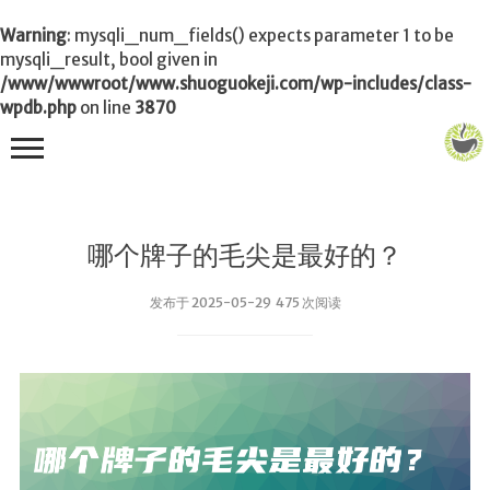
Warning
: mysqli_num_fields() expects parameter 1 to be
mysqli_result, bool given in
/www/wwwroot/www.shuoguokeji.com/wp-includes/class-
wpdb.php
on line
3870
首页
哪个牌子的毛尖是最好的？
茶叶百科
发布于 2025-05-29 475 次阅读
冲茶
功夫茶
品茶
泡茶
茶品
饮茶技巧