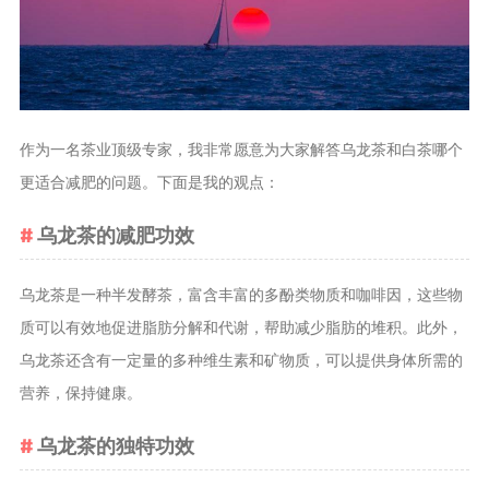
茶叶品种和
类别
花茶
茗茶
作为一名茶业顶级专家，我非常愿意为大家解答乌龙茶和白茶哪个
药茶
更适合减肥的问题。下面是我的观点：
茶叶生产和
乌龙茶的减肥功效
制作
擂茶
乌龙茶是一种半发酵茶，富含丰富的多酚类物质和咖啡因，这些物
茶包和袋泡茶
质可以有效地促进脂肪分解和代谢，帮助减少脂肪的堆积。此外，
茶叶定制
乌龙茶还含有一定量的多种维生素和矿物质，可以提供身体所需的
茶叶饮品
营养，保持健康。
茶叶配送
乌龙茶的独特功效
茶叶健康价
值和功效