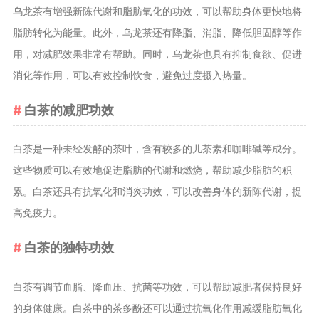
乌龙茶有增强新陈代谢和脂肪氧化的功效，可以帮助身体更快地将
养生茶
脂肪转化为能量。此外，乌龙茶还有降脂、消脂、降低胆固醇等作
减肥茶
用，对减肥效果非常有帮助。同时，乌龙茶也具有抑制食欲、促进
功能茶
消化等作用，可以有效控制饮食，避免过度摄入热量。
茶文化
白茶的减肥功效
茶叶历史
茶叶品鉴
白茶是一种未经发酵的茶叶，含有较多的儿茶素和咖啡碱等成分。
茶叶收藏
这些物质可以有效地促进脂肪的代谢和燃烧，帮助减少脂肪的积
茶叶教育
累。白茶还具有抗氧化和消炎功效，可以改善身体的新陈代谢，提
茶叶鉴赏
高免疫力。
茶艺
白茶的独特功效
茶道
茶具
白茶有调节血脂、降血压、抗菌等功效，可以帮助减肥者保持良好
茶器
的身体健康。白茶中的茶多酚还可以通过抗氧化作用减缓脂肪氧化