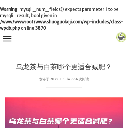
Warning
: mysqli_num_fields() expects parameter 1 to be
mysqli_result, bool given in
/www/wwwroot/www.shuoguokeji.com/wp-includes/class-
wpdb.php
on line
3870
首页
乌龙茶与白茶哪个更适合减肥？
茶叶百科
发布于 2025-05-14 654 次阅读
冲茶
功夫茶
品茶
泡茶
茶品
饮茶技巧