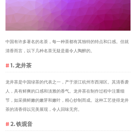
茶叶品种和
类别
花茶
茗茶
中国有许多著名的名茶，每一种茶都有其独特的特点和口感。但就
药茶
清香而言，以下几种名茶无疑是最令人陶醉的。
茶叶生产和
1. 龙井茶
制作
擂茶
龙井茶是中国绿茶的代表之一，产于浙江杭州市西湖区。其清香袭
茶包和袋泡茶
人，具有鲜爽的口感和淡雅的香气。龙井茶在制作过程中注重细
茶叶定制
节，如采摘鲜嫩的嫩芽和嫩叶，精心炒制而成。这种工艺使得龙井
茶叶饮品
茶的清香得以完美展现，令人回味无穷。
茶叶配送
2. 铁观音
茶叶健康价
值和功效