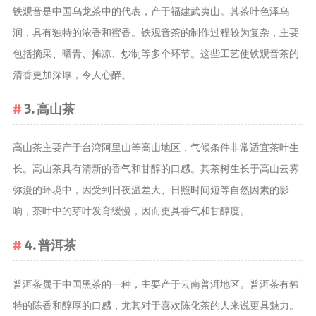
铁观音是中国乌龙茶中的代表，产于福建武夷山。其茶叶色泽乌
养生茶
润，具有独特的浓香和蜜香。铁观音茶的制作过程较为复杂，主要
减肥茶
包括摘采、晒青、摊凉、炒制等多个环节。这些工艺使铁观音茶的
功能茶
清香更加深厚，令人心醉。
茶文化
3. 高山茶
茶叶历史
茶叶品鉴
高山茶主要产于台湾阿里山等高山地区，气候条件非常适宜茶叶生
茶叶收藏
长。高山茶具有清新的香气和甘醇的口感。其茶树生长于高山云雾
茶叶教育
弥漫的环境中，因受到日夜温差大、日照时间短等自然因素的影
茶叶鉴赏
响，茶叶中的芽叶发育缓慢，因而更具香气和甘醇度。
茶艺
4. 普洱茶
茶道
茶具
普洱茶属于中国黑茶的一种，主要产于云南普洱地区。普洱茶有独
茶器
特的陈香和醇厚的口感，尤其对于喜欢陈化茶的人来说更具魅力。