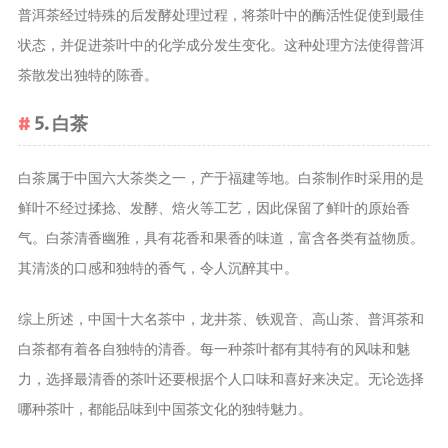
茶宠
普洱茶经过特殊的后发酵处理过程，将茶叶中的酶活性促使到最佳
状态，并促进茶叶中的化学成分发生变化。这种处理方法使得普洱
茶叶行业动
茶散发出独特的陈香。
态
健康养生
5. 白茶
中药养生
白茶属于中国六大茶类之一，产于福建等地。白茶制作时采用的是
养生药汤包
鲜叶不经过揉捻、发酵、焙火等工艺，因此保留了鲜叶的原始香
治疗脱发
气。白茶清香幽雅，具有花香和果香的味道，富含各类有益物质。
其清淡的口感和独特的香气，令人沉醉其中。
综上所述，中国十大名茶中，龙井茶、铁观音、高山茶、普洱茶和
白茶都有着各自独特的清香。每一种茶叶都有其特有的风味和魅
力，选择最清香的茶叶还要根据个人口味和喜好来决定。无论选择
哪种茶叶，都能品味到中国茶文化的独特魅力。