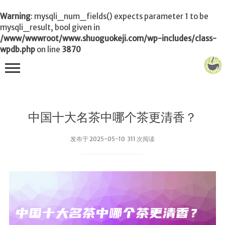
Warning
: mysqli_num_fields() expects parameter 1 to be
mysqli_result, bool given in
/www/wwwroot/www.shuoguokeji.com/wp-includes/class-
wpdb.php
on line
3870
首页
中国十大名茶中哪个茶更清香？
茶叶百科
发布于 2025-05-10 311 次阅读
冲茶
功夫茶
品茶
泡茶
茶品
饮茶技巧