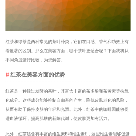
茶叶品种和
类别
花茶
茗茶
红茶和绿茶是两种常见的茶叶种类，它们在口感、香气和功效上有
药茶
着显著的区别。那么在美容方面，哪个茶叶更适合呢？下面我将从
不同角度进行比较，为您解答。
茶叶生产和
制作
红茶在美容方面的优势
擂茶
茶包和袋泡茶
红茶是一种经过发酵的茶叶，其富含丰富的茶多酚和茶黄素等抗氧
茶叶定制
化成分。这些成分能够抑制自由基的产生，降低皮肤老化的风险，
茶叶饮品
从而有助于保持皮肤的年轻和光滑。此外，红茶中的咖啡因能够促
茶叶配送
进血液循环，提高肌肤的新陈代谢，使皮肤更加有活力。
茶叶健康价
此外，红茶还含有丰富的维生素B和维生素E，这些维生素能够促进
值和功效