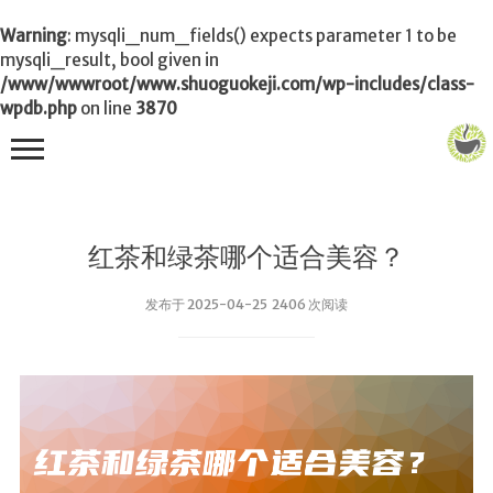
Warning
: mysqli_num_fields() expects parameter 1 to be
mysqli_result, bool given in
/www/wwwroot/www.shuoguokeji.com/wp-includes/class-
wpdb.php
on line
3870
首页
红茶和绿茶哪个适合美容？
茶叶百科
发布于 2025-04-25 2406 次阅读
冲茶
功夫茶
品茶
泡茶
茶品
饮茶技巧