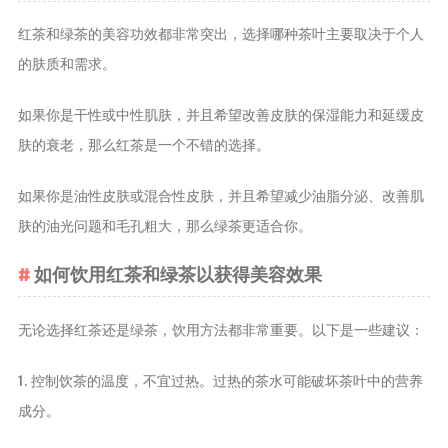
茶宠
红茶和绿茶的美容功效都非常突出，选择哪种茶叶主要取决于个人
茶叶行业动
的肤质和需求。
态
健康养生
如果你是干性或中性肌肤，并且希望改善皮肤的保湿能力和延缓皮
肤的衰老，那么红茶是一个不错的选择。
中药养生
养生药汤包
如果你是油性皮肤或混合性皮肤，并且希望减少油脂分泌、改善肌
治疗脱发
肤的油光问题和毛孔粗大，那么绿茶更适合你。
如何饮用红茶和绿茶以获得美容效果
无论选择红茶还是绿茶，饮用方法都非常重要。以下是一些建议：
1. 控制饮茶的温度，不宜过热。过热的茶水可能破坏茶叶中的营养
成分。