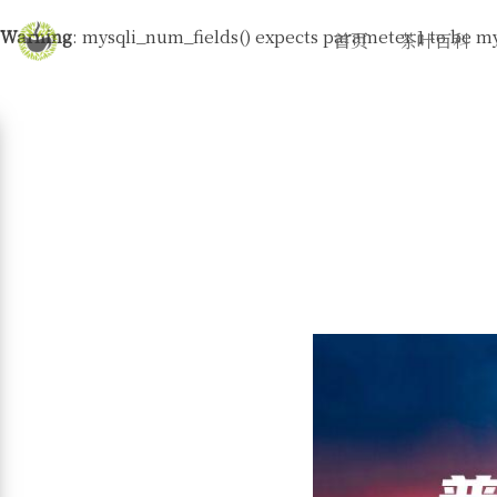
Warning
: mysqli_num_fields() expects parameter 1 to be my
首页
茶叶百科