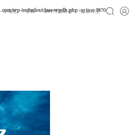
com/wp-includes/class-wpdb.php
on line
3870
茶文化
茶具
茶叶行业动态
健康养生