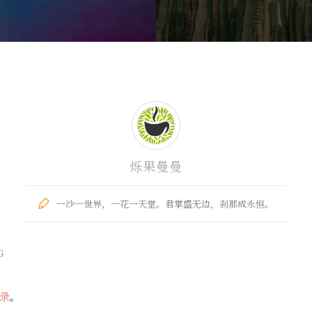
烁果曼曼
一沙一世界，一花一天堂。君掌盛无边，刹那成永恒。
G
录
。