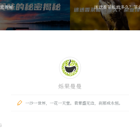
密揭秘
烁果曼曼
一沙一世界，一花一天堂。君掌盛无边，刹那成永恒。
G