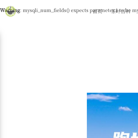
Warning
: mysqli_num_fields() expects parameter 1 to be my
首页
茶叶百科