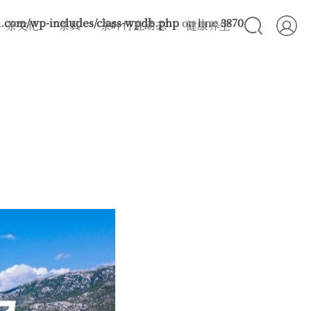
com/wp-includes/class-wpdb.php
on line
3870
茶文化
茶具
茶叶行业动态
健康养生