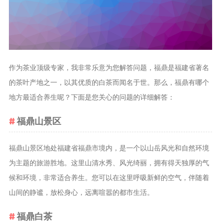
茶叶品种和
类别
花茶
茗茶
作为茶业顶级专家，我非常乐意为您解答问题，福鼎是福建省著名
药茶
的茶叶产地之一，以其优质的白茶而闻名于世。那么，福鼎有哪个
地方最适合养生呢？下面是您关心的问题的详细解答：
茶叶生产和
制作
福鼎山景区
擂茶
茶包和袋泡茶
福鼎山景区地处福建省福鼎市境内，是一个以山岳风光和自然环境
茶叶定制
为主题的旅游胜地。这里山清水秀、风光绮丽，拥有得天独厚的气
茶叶饮品
候和环境，非常适合养生。您可以在这里呼吸新鲜的空气，伴随着
茶叶配送
山间的静谧，放松身心，远离喧嚣的都市生活。
茶叶健康价
福鼎白茶
值和功效