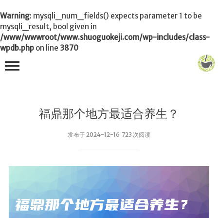
Warning
: mysqli_num_fields() expects parameter 1 to be
mysqli_result, bool given in
/www/wwwroot/www.shuoguokeji.com/wp-includes/class-
wpdb.php
on line
3870
首页
福鼎那个地方最适合养生？
茶叶百科
发布于 2024-12-16 723 次阅读
冲茶
功夫茶
品茶
泡茶
茶品
饮茶技巧