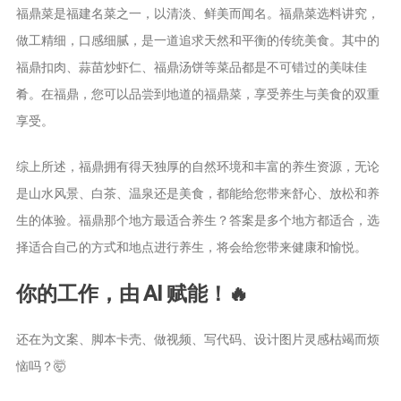
茶宠
福鼎菜是福建名菜之一，以清淡、鲜美而闻名。福鼎菜选料讲究，
做工精细，口感细腻，是一道追求天然和平衡的传统美食。其中的
茶叶行业动
福鼎扣肉、蒜苗炒虾仁、福鼎汤饼等菜品都是不可错过的美味佳
态
肴。在福鼎，您可以品尝到地道的福鼎菜，享受养生与美食的双重
健康养生
享受。
中药养生
养生药汤包
综上所述，福鼎拥有得天独厚的自然环境和丰富的养生资源，无论
治疗脱发
是山水风景、白茶、温泉还是美食，都能给您带来舒心、放松和养
生的体验。福鼎那个地方最适合养生？答案是多个地方都适合，选
择适合自己的方式和地点进行养生，将会给您带来健康和愉悦。
你的工作，由 AI 赋能！🔥
还在为文案、脚本卡壳、做视频、写代码、设计图片灵感枯竭而烦
恼吗？🤯