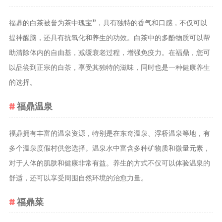
养生茶
福鼎的白茶被誉为茶中瑰宝”，具有独特的香气和口感，不仅可以
减肥茶
提神醒脑，还具有抗氧化和养生的功效。白茶中的多酚物质可以帮
功能茶
助清除体内的自由基，减缓衰老过程，增强免疫力。在福鼎，您可
以品尝到正宗的白茶，享受其独特的滋味，同时也是一种健康养生
茶文化
的选择。
茶叶历史
茶叶品鉴
福鼎温泉
茶叶收藏
茶叶教育
福鼎拥有丰富的温泉资源，特别是在东奇温泉、浮桥温泉等地，有
茶叶鉴赏
多个温泉度假村供您选择。温泉水中富含多种矿物质和微量元素，
茶艺
对于人体的肌肤和健康非常有益。养生的方式不仅可以体验温泉的
茶道
舒适，还可以享受周围自然环境的治愈力量。
茶具
福鼎菜
茶器