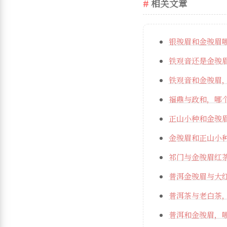
相关文章
银骏眉和金骏眉
铁观音还是金骏
铁观音和金骏眉
福鼎与政和，哪
正山小种和金骏
金骏眉和正山小
祁门与金骏眉红
普洱金骏眉与大
普洱茶与老白茶
普洱和金骏眉，