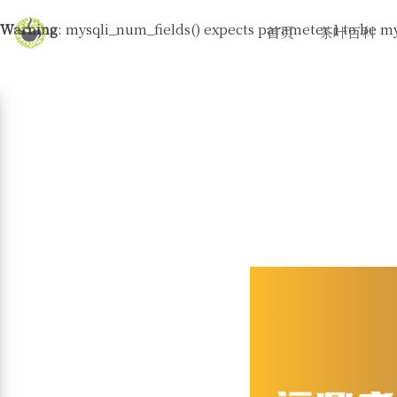
Warning
: mysqli_num_fields() expects parameter 1 to be my
首页
茶叶百科