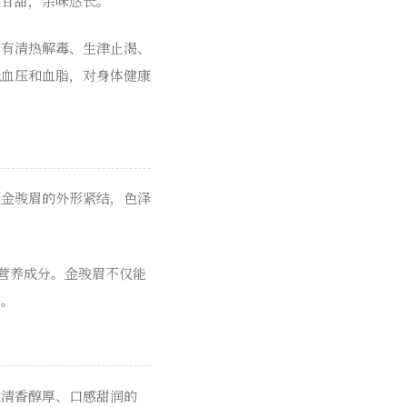
感甘甜，余味悠长。
具有清热解毒、生津止渴、
低血压和血脂，对身体健康
。金骏眉的外形紧结，色泽
营养成分。金骏眉不仅能
用。
欢清香醇厚、口感甜润的