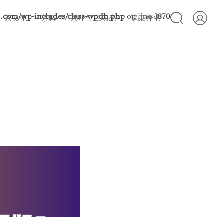
com/wp-includes/class-wpdb.php
on line
3870
茶文化
茶具
茶叶行业动态
健康养生