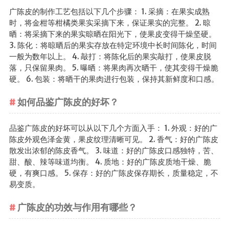
茶宠
广陈皮的制作工艺包括以下几个步骤： 1. 采摘：在果实成熟
时，将金柑等柑橘类果实采摘下来，保证果实的完整。 2. 晾
茶叶行业动
晒：将采摘下来的果实晾晒在阳光下，使果皮变得干燥坚硬。
态
3. 陈化：将晾晒后的果实存放在特定环境中长时间陈化，时间
一般为数年以上。 4. 敲打：将陈化后的果实敲打，使果皮脱
健康养生
落，只保留果肉。 5. 曝晒：将果肉再次晒干，使其变得干燥脆
中药养生
硬。 6. 包装：将晒干的果肉进行包装，保持其新鲜度和口感。
养生药汤包
如何品鉴广陈皮的好坏？
治疗脱发
品鉴广陈皮的好坏可以从以下几个方面入手： 1. 外观：好的广
陈皮外观色泽金黄，果皮纹理清晰可见。 2. 香气：好的广陈皮
散发出浓郁的陈皮香气。 3. 味道：好的广陈皮口感独特，苦、
甜、酸、辣等味道均衡。 4. 质地：好的广陈皮质地干燥、脆
硬，有爽口感。 5. 保存：好的广陈皮保存期长，质量稳定，不
易变质。
广陈皮的功效与作用有哪些？