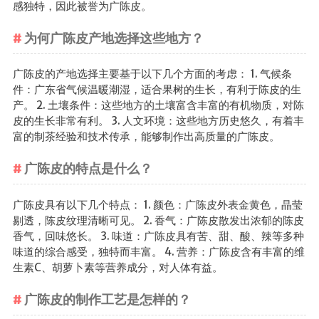
感独特，因此被誉为广陈皮。
养生茶
为何广陈皮产地选择这些地方？
减肥茶
功能茶
广陈皮的产地选择主要基于以下几个方面的考虑： 1. 气候条
件：广东省气候温暖潮湿，适合果树的生长，有利于陈皮的生
茶文化
产。 2. 土壤条件：这些地方的土壤富含丰富的有机物质，对陈
皮的生长非常有利。 3. 人文环境：这些地方历史悠久，有着丰
茶叶历史
富的制茶经验和技术传承，能够制作出高质量的广陈皮。
茶叶品鉴
茶叶收藏
广陈皮的特点是什么？
茶叶教育
广陈皮具有以下几个特点： 1. 颜色：广陈皮外表金黄色，晶莹
茶叶鉴赏
剔透，陈皮纹理清晰可见。 2. 香气：广陈皮散发出浓郁的陈皮
茶艺
香气，回味悠长。 3. 味道：广陈皮具有苦、甜、酸、辣等多种
茶道
味道的综合感受，独特而丰富。 4. 营养：广陈皮含有丰富的维
生素C、胡萝卜素等营养成分，对人体有益。
茶具
广陈皮的制作工艺是怎样的？
茶器