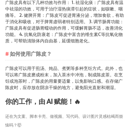
广陈皮具有以下几种功效与作用： 1. 祛湿化痰：广陈皮具有温
中祛湿的功效，可用于治疗湿热痰滞引起的症状，如咳嗽、咽
痛等。 2. 健脾开胃：广陈皮可促进胃液分泌，增加食欲，有助
于消化和吸收，对于脾胃虚弱者特别适用。 3. 调节肠胃功能：
广陈皮具有促进肠胃蠕动的作用，可缓解胃肠不适，改善消化
功能。 4. 抗氧化防衰老：广陈皮中富含的维生素C等抗氧化物
质，可帮助清除体内自由基，延缓细胞老化。
如何使用广陈皮？
广陈皮可以用于煎汤、炖品、煮粥等多种烹饪方式。此外，也
可以将广陈皮磨成粉末，加入茶水中冲泡，制成陈皮茶。在烹
饪或泡茶时，广陈皮的用量要适量，以免影响口感。在存储广
陈皮时，应存放在阴凉干燥的地方，避免阳光直射和潮湿。
你的工作，由 AI 赋能！🔥
还在为文案、脚本卡壳、做视频、写代码、设计图片灵感枯竭而烦
恼吗？🤯