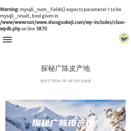
Warning
: mysqli_num_fields() expects parameter 1 to be
mysqli_result, bool given in
/www/wwwroot/www.shuoguokeji.com/wp-includes/class-
wpdb.php
on line
3870
首页
探秘广陈皮产地
茶叶百科
发布于 2024-10-30 525 次阅读
冲茶
功夫茶
品茶
泡茶
茶品
饮茶技巧