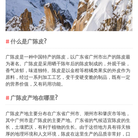
茶叶品种和
类别
花茶
茗茶
什么是广陈皮?
药茶
广陈皮是一种中国特产的陈皮，以广东省广州市出产的陈皮最
茶叶生产和
为著名。广陈皮是采用晒干陈年后的陈皮制成的，外观干燥，
制作
香气浓郁，味道独特。陈皮是以金柑等柑橘类果实的外皮作为
原料，经过一系列加工工艺，变干变硬变脆的制品，既有一定
擂茶
的营养价值，又有药用功能。
茶包和袋泡茶
广陈皮产地在哪里?
茶叶定制
茶叶饮品
广陈皮产地主要分布在广东省广州市、潮州市和肇庆市等地，
茶叶配送
其中广州市是广陈皮的主要产地。广东省的气候适宜陈皮的生
长，土壤肥沃，有利于植物的生长。由于这些地方具有得天独
茶叶健康价
厚的地理环境和人文环境，陈皮在这里生产的品质非常好，口
值和功效