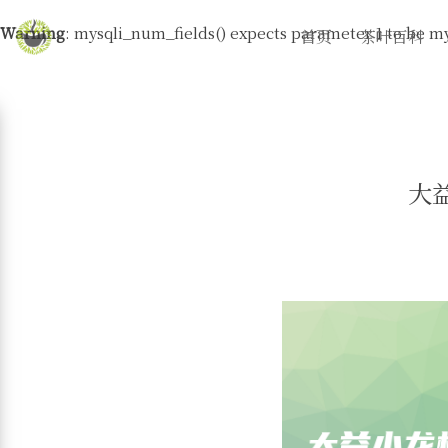
Warning
: mysqli_num_fields() expects parameter 1 to be my
首页
茶叶百科
大