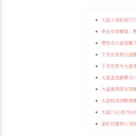
大益小龙柱和75
茶业专家解答：
想存点大益茶哪
下关沱茶和大益
下关沱茶与大益
大益金色韵象与7
大益普洱茶生茶
大益和龙润熟普
大益7742和75
金针白莲和小龙