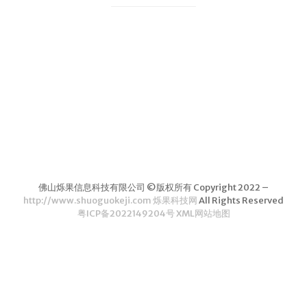
科研机构，该所在茶叶领域一直处于领 …
茶叶品种和
类别
花茶
茗茶
药茶
茶叶生产和
制作
擂茶
佛山烁果信息科技有限公司 ©版权所有 Copyright 2022 –
茶包和袋泡茶
http://www.shuoguokeji.com 烁果科技网
All Rights Reserved
粤ICP备2022149204号
XML网站地图
茶叶定制
茶叶饮品
茶叶配送
茶叶健康价
值和功效